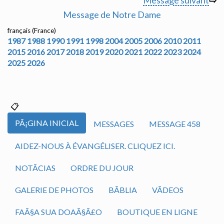
Message suivant
⇨
Message de Notre Dame
français (France)
1987
1988
1990
1991
1998
2004
2005
2006
2010
2011
2015
2016
2017
2018
2019
2020
2021
2022
2023
2024
2025
2026
PÃ¡GINA INICIAL
MESSAGES
MESSAGE 458
AIDEZ-NOUS À ÉVANGÉLISER. CLIQUEZ ICI.
NOTÃ­CIAS
ORDRE DU JOUR
GALERIE DE PHOTOS
BÃ­BLIA
VÃ­DEOS
FAÃ§A SUA DOAÃ§Ã£O
BOUTIQUE EN LIGNE