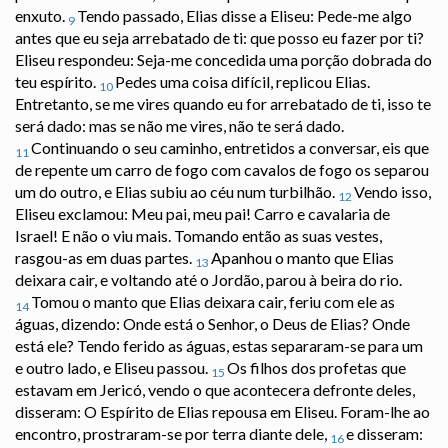
enxuto.
Tendo passado, Elias disse a Eliseu: Pede-me algo
9
antes que eu seja arrebatado de ti: que posso eu fazer por ti?
Eliseu respondeu: Seja-me concedida uma porção dobrada do
teu espírito.
Pedes uma coisa difícil, replicou Elias.
10
Entretanto, se me vires quando eu for arrebatado de ti, isso te
será dado: mas se não me vires, não te será dado.
Continuando o seu caminho, entretidos a conversar, eis que
11
de repente um carro de fogo com cavalos de fogo os separou
um do outro, e Elias subiu ao céu num turbilhão.
Vendo isso,
12
Eliseu exclamou: Meu pai, meu pai! Carro e cavalaria de
Israel! E não o viu mais. Tomando então as suas vestes,
rasgou-as em duas partes.
Apanhou o manto que Elias
13
deixara cair, e voltando até o Jordão, parou à beira do rio.
Tomou o manto que Elias deixara cair, feriu com ele as
14
águas, dizendo: Onde está o Senhor, o Deus de Elias? Onde
está ele? Tendo ferido as águas, estas separaram-se para um
e outro lado, e Eliseu passou.
Os filhos dos profetas que
15
estavam em Jericó, vendo o que acontecera defronte deles,
disseram: O Espírito de Elias repousa em Eliseu. Foram-lhe ao
encontro, prostraram-se por terra diante dele,
e disseram:
16