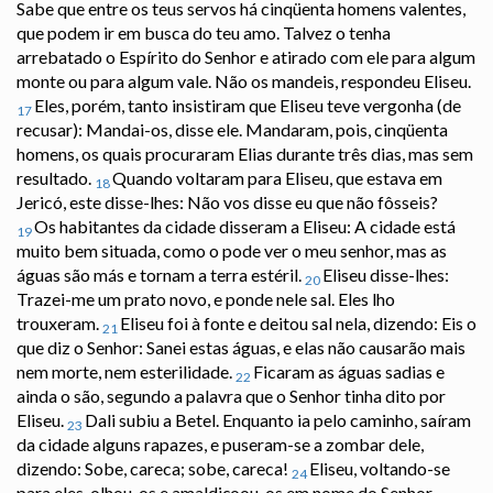
Sabe que entre os teus servos há cinqüenta homens valentes,
que podem ir em busca do teu amo. Talvez o tenha
arrebatado o Espírito do Senhor e atirado com ele para algum
monte ou para algum vale. Não os mandeis, respondeu Eliseu.
Eles, porém, tanto insistiram que Eliseu teve vergonha (de
17
recusar): Mandai-os, disse ele. Mandaram, pois, cinqüenta
homens, os quais procuraram Elias durante três dias, mas sem
resultado.
Quando voltaram para Eliseu, que estava em
18
Jericó, este disse-lhes: Não vos disse eu que não fôsseis?
Os habitantes da cidade disseram a Eliseu: A cidade está
19
muito bem situada, como o pode ver o meu senhor, mas as
águas são más e tornam a terra estéril.
Eliseu disse-lhes:
20
Trazei-me um prato novo, e ponde nele sal. Eles lho
trouxeram.
Eliseu foi à fonte e deitou sal nela, dizendo: Eis o
21
que diz o Senhor: Sanei estas águas, e elas não causarão mais
nem morte, nem esterilidade.
Ficaram as águas sadias e
22
ainda o são, segundo a palavra que o Senhor tinha dito por
Eliseu.
Dali subiu a Betel. Enquanto ia pelo caminho, saíram
23
da cidade alguns rapazes, e puseram-se a zombar dele,
dizendo: Sobe, careca; sobe, careca!
Eliseu, voltando-se
24
para eles, olhou-os e amaldiçoou-os em nome do Senhor.