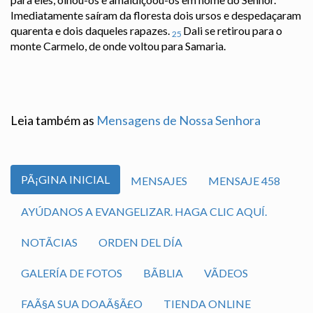
Imediatamente saíram da floresta dois ursos e despedaçaram
quarenta e dois daqueles rapazes.
Dali se retirou para o
25
monte Carmelo, de onde voltou para Samaria.
Leia também as
Mensagens de Nossa Senhora
PÃ¡GINA INICIAL
MENSAJES
MENSAJE 458
AYÚDANOS A EVANGELIZAR. HAGA CLIC AQUÍ.
NOTÃ­CIAS
ORDEN DEL DÍA
GALERÍA DE FOTOS
BÃ­BLIA
VÃ­DEOS
FAÃ§A SUA DOAÃ§Ã£O
TIENDA ONLINE