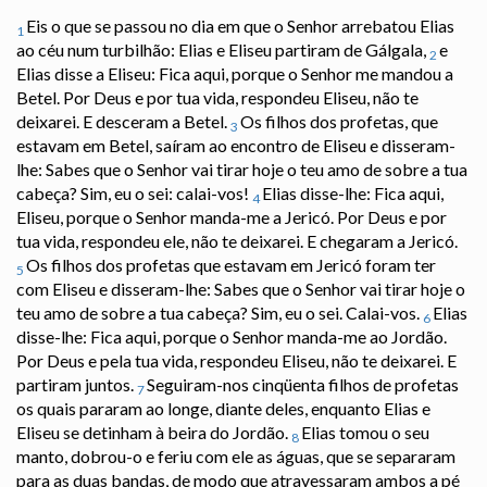
Eis o que se passou no dia em que o Senhor arrebatou Elias
1
ao céu num turbilhão: Elias e Eliseu partiram de Gálgala,
e
2
Elias disse a Eliseu: Fica aqui, porque o Senhor me mandou a
Betel. Por Deus e por tua vida, respondeu Eliseu, não te
deixarei. E desceram a Betel.
Os filhos dos profetas, que
3
estavam em Betel, saíram ao encontro de Eliseu e disseram-
lhe: Sabes que o Senhor vai tirar hoje o teu amo de sobre a tua
cabeça? Sim, eu o sei: calai-vos!
Elias disse-lhe: Fica aqui,
4
Eliseu, porque o Senhor manda-me a Jericó. Por Deus e por
tua vida, respondeu ele, não te deixarei. E chegaram a Jericó.
Os filhos dos profetas que estavam em Jericó foram ter
5
com Eliseu e disseram-lhe: Sabes que o Senhor vai tirar hoje o
teu amo de sobre a tua cabeça? Sim, eu o sei. Calai-vos.
Elias
6
disse-lhe: Fica aqui, porque o Senhor manda-me ao Jordão.
Por Deus e pela tua vida, respondeu Eliseu, não te deixarei. E
partiram juntos.
Seguiram-nos cinqüenta filhos de profetas
7
os quais pararam ao longe, diante deles, enquanto Elias e
Eliseu se detinham à beira do Jordão.
Elias tomou o seu
8
manto, dobrou-o e feriu com ele as águas, que se separaram
para as duas bandas, de modo que atravessaram ambos a pé