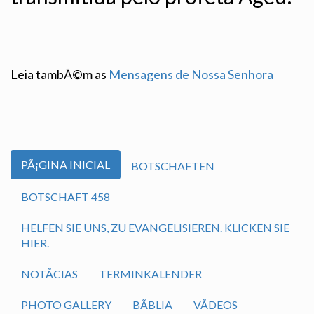
Leia tambÃ©m as
Mensagens de Nossa Senhora
PÃ¡GINA INICIAL
BOTSCHAFTEN
BOTSCHAFT 458
HELFEN SIE UNS, ZU EVANGELISIEREN. KLICKEN SIE
HIER.
NOTÃ­CIAS
TERMINKALENDER
PHOTO GALLERY
BÃ­BLIA
VÃ­DEOS