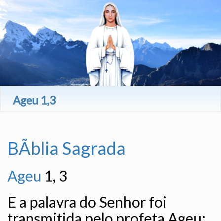
Ageu 1,3
BÃ­blia Sagrada
Ageu
1, 3
E a palavra do Senhor foi
transmitida pelo profeta Ageu: