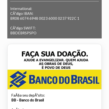
International:
CÃ³digo IBAN:
BR08 6074 6948 0023 6000 0237 922C 1
CÃ³digo SWIFT:
BBDEBRSPSPO
FaÃ§a seu depÃ³sito:
BB - Banco do Brasil