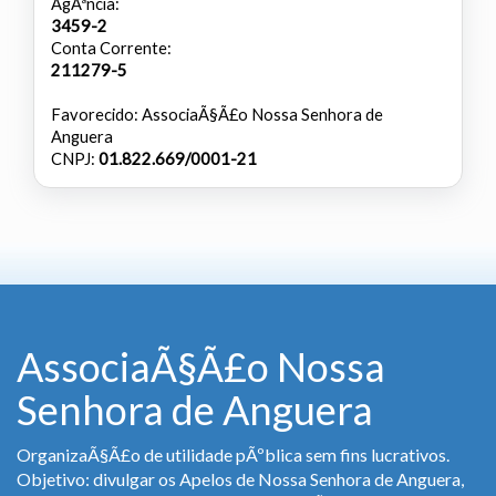
AgÃªncia:
3459-2
Conta Corrente:
211279-5
Favorecido: AssociaÃ§Ã£o Nossa Senhora de
Anguera
CNPJ:
01.822.669/0001-21
AssociaÃ§Ã£o Nossa
Senhora de Anguera
OrganizaÃ§Ã£o de utilidade pÃºblica sem fins lucrativos.
Objetivo: divulgar os Apelos de Nossa Senhora de Anguera,