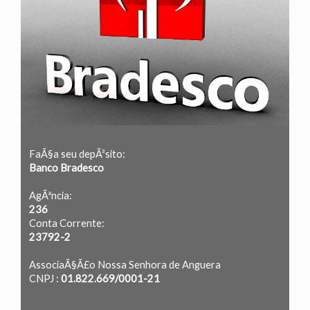
FaÃ§a seu depÃ³sito:
Banco Bradesco
AgÃªncia:
236
Conta Corrente:
23792-2
AssociaÃ§Ã£o Nossa Senhora de Anguera
CNPJ :
01.822.669/0001-21