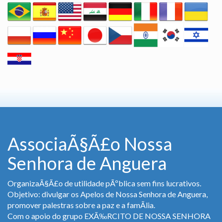
AssociaÃ§Ã£o Nossa
Senhora de Anguera
OrganizaÃ§Ã£o de utilidade pÃºblica sem fins lucrativos.
Objetivo: divulgar os Apelos de Nossa Senhora de Anguera,
promover palestras sobre a paz e a famÃ­lia.
Com o apoio do grupo EXÃ‰RCITO DE NOSSA SENHORA