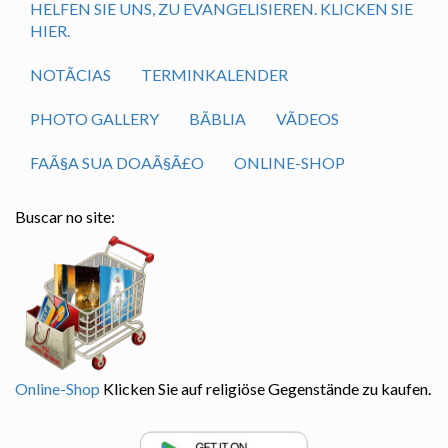
HELFEN SIE UNS, ZU EVANGELISIEREN. KLICKEN SIE
HIER.
NOTÃ­CIAS
TERMINKALENDER
PHOTO GALLERY
BÃ­BLIA
VÃ­DEOS
FAÃ§A SUA DOAÃ§Ã£O
ONLINE-SHOP
Buscar no site:
Online-Shop
Klicken Sie auf religiöse Gegenstände zu kaufen.