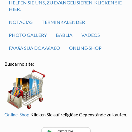
HELFEN SIE UNS, ZU EVANGELISIEREN. KLICKEN SIE
HIER.
NOTÃ­CIAS
TERMINKALENDER
PHOTO GALLERY
BÃ­BLIA
VÃ­DEOS
FAÃ§A SUA DOAÃ§Ã£O
ONLINE-SHOP
Buscar no site:
Online-Shop
Klicken Sie auf religiöse Gegenstände zu kaufen.