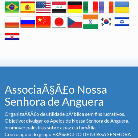
AssociaÃ§Ã£o Nossa
Senhora de Anguera
OrganizaÃ§Ã£o de utilidade pÃºblica sem fins lucrativos.
Objetivo: divulgar os Apelos de Nossa Senhora de Anguera,
promover palestras sobre a paz e a famÃ­lia.
Com o apoio do grupo EXÃ‰RCITO DE NOSSA SENHORA