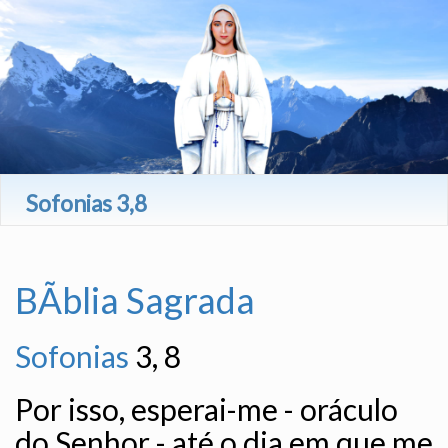
Sofonias 3,8
BÃ­blia Sagrada
Sofonias
3, 8
Por isso, esperai-me - oráculo
do Senhor - até o dia em que me