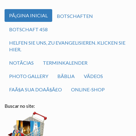
PÃ¡GINA INICIAL
BOTSCHAFTEN
BOTSCHAFT 458
HELFEN SIE UNS, ZU EVANGELISIEREN. KLICKEN SIE
HIER.
NOTÃ­CIAS
TERMINKALENDER
PHOTO GALLERY
BÃ­BLIA
VÃ­DEOS
FAÃ§A SUA DOAÃ§Ã£O
ONLINE-SHOP
Buscar no site: