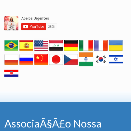
AssociaÃ§Ã£o Nossa