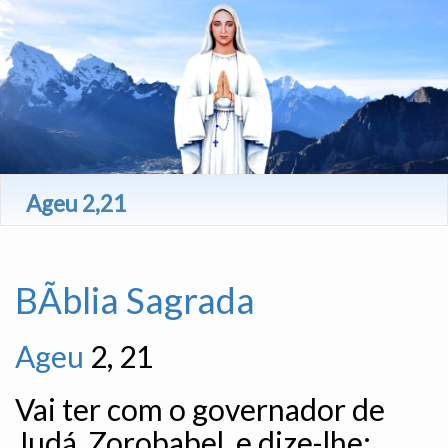
Ageu 2,21
BÃ­blia Sagrada
Ageu
2, 21
Vai ter com o governador de
Judá, Zorobabel, e dize-lhe: