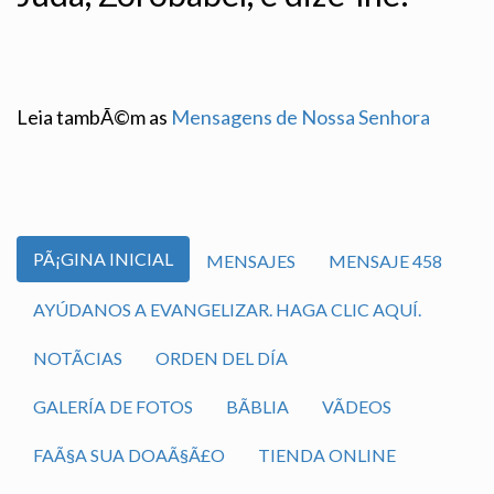
Leia tambÃ©m as
Mensagens de Nossa Senhora
PÃ¡GINA INICIAL
MENSAJES
MENSAJE 458
AYÚDANOS A EVANGELIZAR. HAGA CLIC AQUÍ.
NOTÃ­CIAS
ORDEN DEL DÍA
GALERÍA DE FOTOS
BÃ­BLIA
VÃ­DEOS
FAÃ§A SUA DOAÃ§Ã£O
TIENDA ONLINE