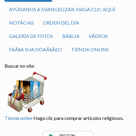
AYÚDANOS A EVANGELIZAR. HAGA CLIC AQUÍ.
NOTÃ­CIAS
ORDEN DEL DÍA
GALERÍA DE FOTOS
BÃ­BLIA
VÃ­DEOS
FAÃ§A SUA DOAÃ§Ã£O
TIENDA ONLINE
Buscar no site:
Tienda online
Haga clic para comprar artículos religiosos.