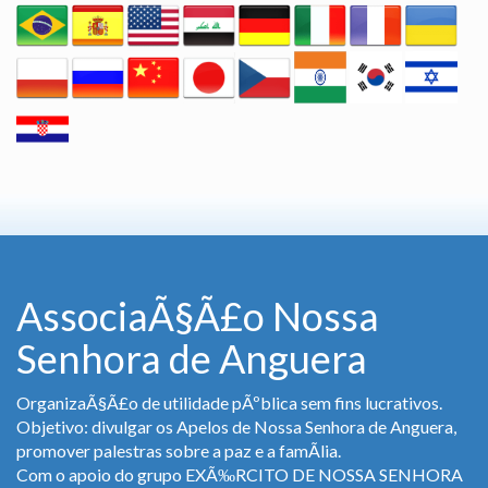
AssociaÃ§Ã£o Nossa
Senhora de Anguera
OrganizaÃ§Ã£o de utilidade pÃºblica sem fins lucrativos.
Objetivo: divulgar os Apelos de Nossa Senhora de Anguera,
promover palestras sobre a paz e a famÃ­lia.
Com o apoio do grupo EXÃ‰RCITO DE NOSSA SENHORA