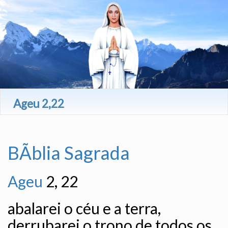
Ageu 2,22
BÃ­blia Sagrada
Ageu
2, 22
abalarei o céu e a terra,
derrubarei o trono de todos os