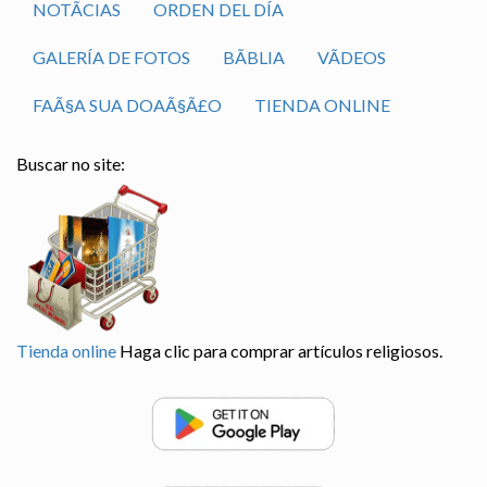
NOTÃ­CIAS
ORDEN DEL DÍA
GALERÍA DE FOTOS
BÃ­BLIA
VÃ­DEOS
FAÃ§A SUA DOAÃ§Ã£O
TIENDA ONLINE
Buscar no site:
Tienda online
Haga clic para comprar artículos religiosos.