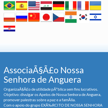
AssociaÃ§Ã£o Nossa
Senhora de Anguera
OrganizaÃ§Ã£o de utilidade pÃºblica sem fins lucrativos.
Objetivo: divulgar os Apelos de Nossa Senhora de Anguera,
promover palestras sobre a paz e a famÃ­lia.
Com o apoio do grupo EXÃ‰RCITO DE NOSSA SENHORA