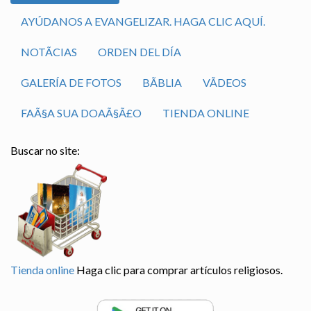
AYÚDANOS A EVANGELIZAR. HAGA CLIC AQUÍ.
NOTÃ­CIAS
ORDEN DEL DÍA
GALERÍA DE FOTOS
BÃ­BLIA
VÃ­DEOS
FAÃ§A SUA DOAÃ§Ã£O
TIENDA ONLINE
Buscar no site:
Tienda online
Haga clic para comprar artículos religiosos.