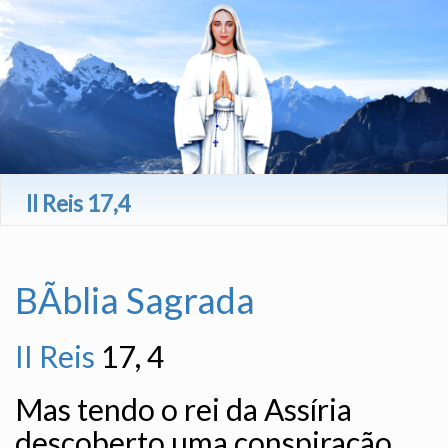
II Reis 17,4
BÃ­blia Sagrada
II Reis
17, 4
Mas tendo o rei da Assíria
descoberto uma conspiração