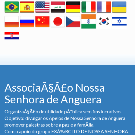
AssociaÃ§Ã£o Nossa
Senhora de Anguera
OrganizaÃ§Ã£o de utilidade pÃºblica sem fins lucrativos.
Objetivo: divulgar os Apelos de Nossa Senhora de Anguera,
promover palestras sobre a paz e a famÃ­lia.
Com o apoio do grupo EXÃ‰RCITO DE NOSSA SENHORA