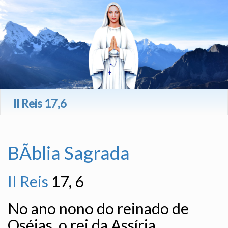
II Reis 17,6
BÃ­blia Sagrada
II Reis
17, 6
No ano nono do reinado de
Oséias, o rei da Assíria