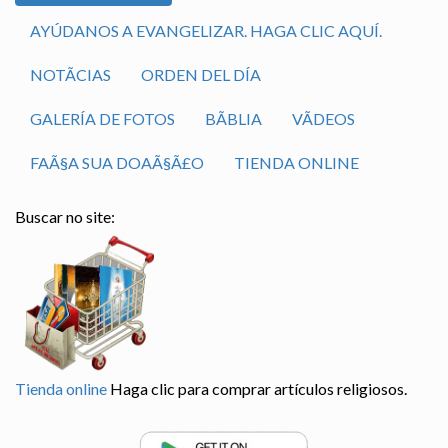
AYÚDANOS A EVANGELIZAR. HAGA CLIC AQUÍ.
NOTÃ­CIAS
ORDEN DEL DÍA
GALERÍA DE FOTOS
BÃ­BLIA
VÃ­DEOS
FAÃ§A SUA DOAÃ§Ã£O
TIENDA ONLINE
Buscar no site:
Tienda online
Haga clic para comprar artículos religiosos.