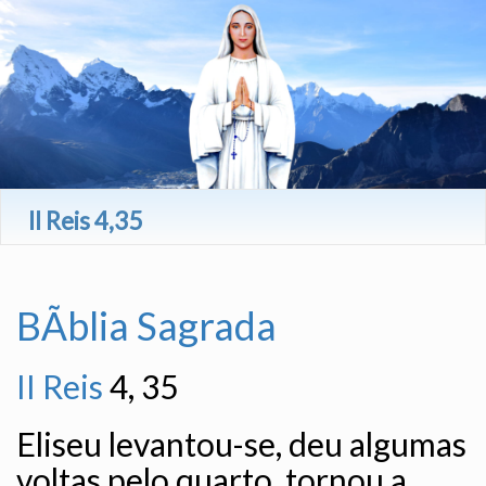
II Reis 4,35
BÃ­blia Sagrada
II Reis
4, 35
Eliseu levantou-se, deu algumas
voltas pelo quarto, tornou a