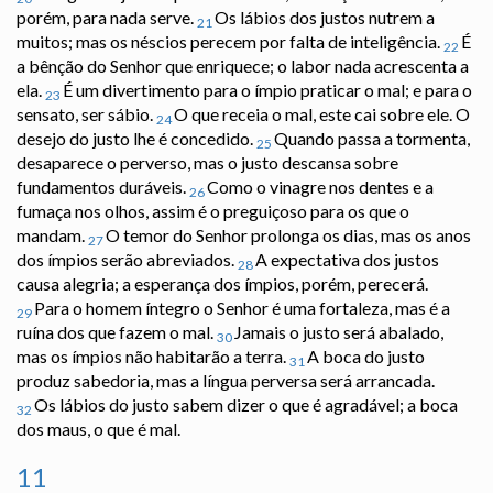
porém, para nada serve.
Os lábios dos justos nutrem a
21
muitos; mas os néscios perecem por falta de inteligência.
É
22
a bênção do Senhor que enriquece; o labor nada acrescenta a
ela.
É um divertimento para o ímpio praticar o mal; e para o
23
sensato, ser sábio.
O que receia o mal, este cai sobre ele. O
24
desejo do justo lhe é concedido.
Quando passa a tormenta,
25
desaparece o perverso, mas o justo descansa sobre
fundamentos duráveis.
Como o vinagre nos dentes e a
26
fumaça nos olhos, assim é o preguiçoso para os que o
mandam.
O temor do Senhor prolonga os dias, mas os anos
27
dos ímpios serão abreviados.
A expectativa dos justos
28
causa alegria; a esperança dos ímpios, porém, perecerá.
Para o homem íntegro o Senhor é uma fortaleza, mas é a
29
ruína dos que fazem o mal.
Jamais o justo será abalado,
30
mas os ímpios não habitarão a terra.
A boca do justo
31
produz sabedoria, mas a língua perversa será arrancada.
Os lábios do justo sabem dizer o que é agradável; a boca
32
dos maus, o que é mal.
11