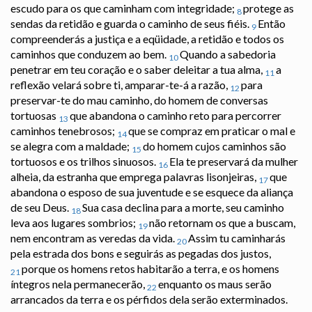
escudo para os que caminham com integridade;
protege as
8
sendas da retidão e guarda o caminho de seus fiéis.
Então
9
compreenderás a justiça e a eqüidade, a retidão e todos os
caminhos que conduzem ao bem.
Quando a sabedoria
10
penetrar em teu coração e o saber deleitar a tua alma,
a
11
reflexão velará sobre ti, amparar-te-á a razão,
para
12
preservar-te do mau caminho, do homem de conversas
tortuosas
que abandona o caminho reto para percorrer
13
caminhos tenebrosos;
que se compraz em praticar o mal e
14
se alegra com a maldade;
do homem cujos caminhos são
15
tortuosos e os trilhos sinuosos.
Ela te preservará da mulher
16
alheia, da estranha que emprega palavras lisonjeiras,
que
17
abandona o esposo de sua juventude e se esquece da aliança
de seu Deus.
Sua casa declina para a morte, seu caminho
18
leva aos lugares sombrios;
não retornam os que a buscam,
19
nem encontram as veredas da vida.
Assim tu caminharás
20
pela estrada dos bons e seguirás as pegadas dos justos,
porque os homens retos habitarão a terra, e os homens
21
íntegros nela permanecerão,
enquanto os maus serão
22
arrancados da terra e os pérfidos dela serão exterminados.