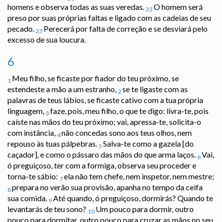
homens e observa todas as suas veredas.
O homem será
22
preso por suas próprias faltas e ligado com as cadeias de seu
pecado.
Perecerá por falta de correção e se desviará pelo
23
excesso de sua loucura.
6
Meu filho, se ficaste por fiador do teu próximo, se
1
estendeste a mão a um estranho,
se te ligaste com as
2
palavras de teus lábios, se ficaste cativo com a tua própria
linguagem,
faze, pois, meu filho, o que te digo: livra-te, pois
3
caíste nas mãos do teu próximo; vai, apressa-te, solicita-o
com instância,
não concedas sono aos teus olhos, nem
4
repouso às tuas pálpebras.
Salva-te como a gazela [do
5
caçador], e como o pássaro das mãos do que arma laços.
Vai,
6
ó preguiçoso, ter com a formiga, observa seu proceder e
torna-te sábio:
ela não tem chefe, nem inspetor, nem mestre;
7
prepara no verão sua provisão, apanha no tempo da ceifa
8
sua comida.
Até quando, ó preguiçoso, dormirás? Quando te
9
levantarás de teu sono?
Um pouco para dormir, outro
10
pouco para dormitar, outro pouco para cruzar as mãos no seu