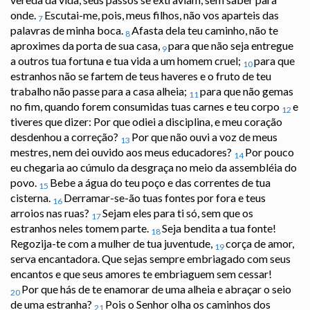
onde.
Escutai-me, pois, meus filhos, não vos aparteis das
7
palavras de minha boca.
Afasta dela teu caminho, não te
8
aproximes da porta de sua casa,
para que não seja entregue
9
a outros tua fortuna e tua vida a um homem cruel;
para que
10
estranhos não se fartem de teus haveres e o fruto de teu
trabalho não passe para a casa alheia;
para que não gemas
11
no fim, quando forem consumidas tuas carnes e teu corpo
e
12
tiveres que dizer: Por que odiei a disciplina, e meu coração
desdenhou a correção?
Por que não ouvi a voz de meus
13
mestres, nem dei ouvido aos meus educadores?
Por pouco
14
eu chegaria ao cúmulo da desgraça no meio da assembléia do
povo.
Bebe a água do teu poço e das correntes de tua
15
cisterna.
Derramar-se-ão tuas fontes por fora e teus
16
arroios nas ruas?
Sejam eles para ti só, sem que os
17
estranhos neles tomem parte.
Seja bendita a tua fonte!
18
Regozija-te com a mulher de tua juventude,
corça de amor,
19
serva encantadora. Que sejas sempre embriagado com seus
encantos e que seus amores te embriaguem sem cessar!
Por que hás de te enamorar de uma alheia e abraçar o seio
20
de uma estranha?
Pois o Senhor olha os caminhos dos
21