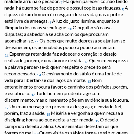
maldade arruína o pecador.
Há quem parece rico, não tendo
7
nada, há quem se faz de pobre e possui copiosas riquezas.
A
8
riqueza de um homem é o resgate de sua vida, mas o pobre
está livre de ameaças.
A luz do justo ilumina, enquanto a
9
lâmpada dos maus se extingue.
O orgulho só causa
10
disputas; a sabedoria se acha com os que procuram
aconselhar-se.
Os bens que muito depressa se ajuntam se
11
desvanecem; os acumulados pouco a pouco aumentam.
Esperança retardada faz adoecer o coração; o desejo
12
realizado, porém, é uma árvore de vida.
Quem menospreza
13
a palavra perder-se-á; quem respeita o preceito será
recompensado.
O ensinamento do sábio é uma fonte de
14
vida para libertar-se dos laços da morte.
Bom
15
entendimento procura favor; o caminho dos pérfidos, porém,
é escabroso.
Todo homem prudente age com
16
discernimento, mas o insensato põe em evidência sua loucura.
Um mau mensageiro provoca a desgraça; o enviado fiel,
17
porém, traz a saúde.
Miséria e vergonha a quem recusa a
18
disciplina; honra ao que aceita a reprimenda.
O desejo
19
cumprido deleita a alma. Os insensatos detestam os que
fogem do mal.
Quem visita os sábios torna-se sábio; quem