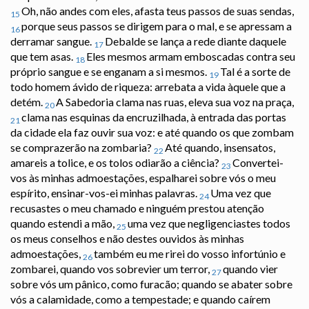
Oh, não andes com eles, afasta teus passos de suas sendas,
15
porque seus passos se dirigem para o mal, e se apressam a
16
derramar sangue.
Debalde se lança a rede diante daquele
17
que tem asas.
Eles mesmos armam emboscadas contra seu
18
próprio sangue e se enganam a si mesmos.
Tal é a sorte de
19
todo homem ávido de riqueza: arrebata a vida àquele que a
detém.
A Sabedoria clama nas ruas, eleva sua voz na praça,
20
clama nas esquinas da encruzilhada, à entrada das portas
21
da cidade ela faz ouvir sua voz: e até quando os que zombam
se comprazerão na zombaria?
Até quando, insensatos,
22
amareis a tolice, e os tolos odiarão a ciência?
Convertei-
23
vos às minhas admoestações, espalharei sobre vós o meu
espírito, ensinar-vos-ei minhas palavras.
Uma vez que
24
recusastes o meu chamado e ninguém prestou atenção
quando estendi a mão,
uma vez que negligenciastes todos
25
os meus conselhos e não destes ouvidos às minhas
admoestações,
também eu me rirei do vosso infortúnio e
26
zombarei, quando vos sobrevier um terror,
quando vier
27
sobre vós um pânico, como furacão; quando se abater sobre
vós a calamidade, como a tempestade; e quando caírem