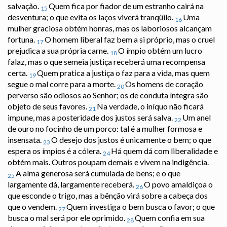
salvação.
Quem fica por fiador de um estranho cairá na
15
desventura; o que evita os laços viverá tranqüilo.
Uma
16
mulher graciosa obtém honras, mas os laboriosos alcançam
fortuna.
O homem liberal faz bem a si próprio, mas o cruel
17
prejudica a sua própria carne.
O ímpio obtém um lucro
18
falaz, mas o que semeia justiça receberá uma recompensa
certa.
Quem pratica a justiça o faz para a vida, mas quem
19
segue o mal corre para a morte.
Os homens de coração
20
perverso são odiosos ao Senhor; os de conduta íntegra são
objeto de seus favores.
Na verdade, o iníquo não ficará
21
impune, mas a posteridade dos justos será salva.
Um anel
22
de ouro no focinho de um porco: tal é a mulher formosa e
insensata.
O desejo dos justos é unicamente o bem; o que
23
espera os ímpios é a cólera.
Há quem dá com liberalidade e
24
obtém mais. Outros poupam demais e vivem na indigência.
A alma generosa será cumulada de bens; e o que
25
largamente dá, largamente receberá.
O povo amaldiçoa o
26
que esconde o trigo, mas a bênção virá sobre a cabeça dos
que o vendem.
Quem investiga o bem busca o favor; o que
27
busca o mal será por ele oprimido.
Quem confia em sua
28