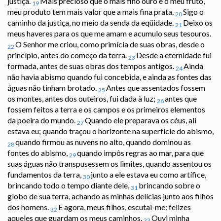
justiça.
Mais precioso que o mais fino ouro é o meu fruto,
19
meu produto tem mais valor que a mais fina prata.
Sigo o
20
caminho da justiça, no meio da senda da eqüidade.
Deixo os
21
meus haveres para os que me amam e acumulo seus tesouros.
O Senhor me criou, como primícia de suas obras, desde o
22
princípio, antes do começo da terra.
Desde a eternidade fui
23
formada, antes de suas obras dos tempos antigos.
Ainda
24
não havia abismo quando fui concebida, e ainda as fontes das
águas não tinham brotado.
Antes que assentados fossem
25
os montes, antes dos outeiros, fui dada à luz;
antes que
26
fossem feitos a terra e os campos e os primeiros elementos
da poeira do mundo.
Quando ele preparava os céus, ali
27
estava eu; quando traçou o horizonte na superfície do abismo,
quando firmou as nuvens no alto, quando dominou as
28
fontes do abismo,
quando impôs regras ao mar, para que
29
suas águas não transpusessem os limites, quando assentou os
fundamentos da terra,
junto a ele estava eu como artífice,
30
brincando todo o tempo diante dele,
brincando sobre o
31
globo de sua terra, achando as minhas delícias junto aos filhos
dos homens.
E agora, meus filhos, escutai-me: felizes
32
aqueles que guardam os meus caminhos.
Ouvi minha
33