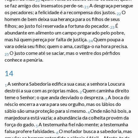
20
se faz amigo dos insensatos perde-se.
A desgraça persegue
21
os pecadores; a felicidade é a recompensa dos justos.
O
22
homem de bem deixa sua herança para os filhos de seus
filhos; ao justo foi reservada a fortuna do pecador.
É
23
abundante em alimento um campo preparado pelo pobre,
mas há quem pereça por falta de justiça.
Quem poupa a
24
vara odeia seu filho; quem o ama, castiga-o na hora precisa.
O justo come até se saciar, mas o ventre dos pérfidos
25
conhece a penúria.
14
A senhora Sabedoria edifica sua casa; a senhora Loucura
1
destrói a sua com as próprias mãos.
Quem caminha direito
2
teme o Senhor; o que anda desviado o despreza.
A boca do
3
néscio encerra a vara para seu orgulho, mas os lábios do
sábio são uma proteção para si mesmo.
Onde não há bois, a
4
manjedoura está vazia; a abundância da colheita provém da
força do gado.
A testemunha fiel não mente; a testemunha
5
falsa profere falsidades.
O mofador busca a sabedoria, mas
6
em vão; ao homem entendido a ciência é fácil.
Afasta-te da