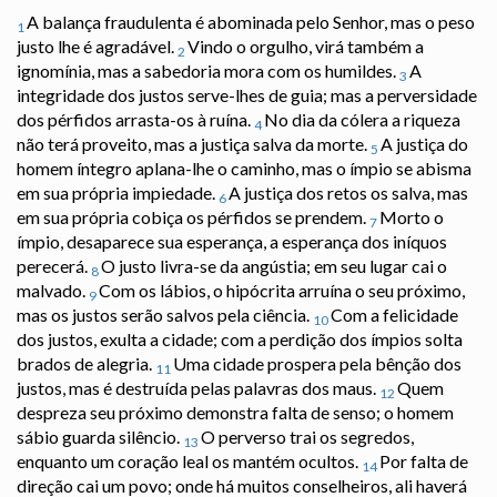
A balança fraudulenta é abominada pelo Senhor, mas o peso
1
justo lhe é agradável.
Vindo o orgulho, virá também a
2
ignomínia, mas a sabedoria mora com os humildes.
A
3
integridade dos justos serve-lhes de guia; mas a perversidade
dos pérfidos arrasta-os à ruína.
No dia da cólera a riqueza
4
não terá proveito, mas a justiça salva da morte.
A justiça do
5
homem íntegro aplana-lhe o caminho, mas o ímpio se abisma
em sua própria impiedade.
A justiça dos retos os salva, mas
6
em sua própria cobiça os pérfidos se prendem.
Morto o
7
ímpio, desaparece sua esperança, a esperança dos iníquos
perecerá.
O justo livra-se da angústia; em seu lugar cai o
8
malvado.
Com os lábios, o hipócrita arruína o seu próximo,
9
mas os justos serão salvos pela ciência.
Com a felicidade
10
dos justos, exulta a cidade; com a perdição dos ímpios solta
brados de alegria.
Uma cidade prospera pela bênção dos
11
justos, mas é destruída pelas palavras dos maus.
Quem
12
despreza seu próximo demonstra falta de senso; o homem
sábio guarda silêncio.
O perverso trai os segredos,
13
enquanto um coração leal os mantém ocultos.
Por falta de
14
direção cai um povo; onde há muitos conselheiros, ali haverá