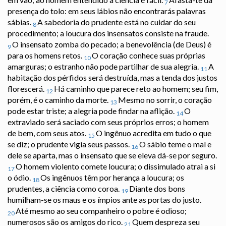
7
presença do tolo: em seus lábios não encontrarás palavras
sábias.
A sabedoria do prudente está no cuidar do seu
8
procedimento; a loucura dos insensatos consiste na fraude.
O insensato zomba do pecado; a benevolência (de Deus) é
9
para os homens retos.
O coração conhece suas próprias
10
amarguras; o estranho não pode partilhar de sua alegria.
A
11
habitação dos pérfidos será destruída, mas a tenda dos justos
florescerá.
Há caminho que parece reto ao homem; seu fim,
12
porém, é o caminho da morte.
Mesmo no sorrir, o coração
13
pode estar triste; a alegria pode findar na aflição.
O
14
extraviado será saciado com seus próprios erros; o homem
de bem, com seus atos.
O ingênuo acredita em tudo o que
15
se diz; o prudente vigia seus passos.
O sábio teme o mal e
16
dele se aparta, mas o insensato que se eleva dá-se por seguro.
O homem violento comete loucura; o dissimulado atrai a si
17
o ódio.
Os ingênuos têm por herança a loucura; os
18
prudentes, a ciência como coroa.
Diante dos bons
19
humilham-se os maus e os ímpios ante as portas do justo.
Até mesmo ao seu companheiro o pobre é odioso;
20
numerosos são os amigos do rico.
Quem despreza seu
21