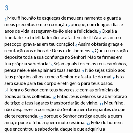
3
Meu filho, não te esqueças de meu ensinamento e guarda
1
meus preceitos em teu coração
porque, com longos dias e
2
anos de vida, assegurar-te-ão eles a felicidade.
Oxalá a
3
bondade e a fidelidade não se afastem de ti! Ata-as ao teu
pescoço, grava-as em teu coração!
Assim obterás graça e
4
reputação aos olhos de Deus e dos homens.
Que teu coração
5
deposite toda a sua confiança no Senhor! Não te firmes em
tua própria sabedoria!
Sejam quais forem os teus caminhos,
6
pensa nele, e ele aplainará tuas sendas.
Não sejas sábio aos
7
teus próprios olhos, teme o Senhor e afasta-te do mal.
Isto
8
será saúde para teu corpo e refrigério para teus ossos.
Honra o Senhor com teus haveres, e com as primícias de
9
todas as tuas colheitas.
Então, teus celeiros se abarrotarão
10
de trigo e teus lagares transbordarão de vinho.
Meu filho,
11
não desprezes a correção do Senhor, nem te espantes de que
ele te repreenda,
porque o Senhor castiga aquele a quem
12
ama, e pune o filho a quem muito estima.
Feliz do homem
13
que encontrou a sabedoria, daquele que adquiriu a