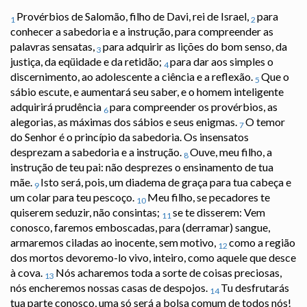
Provérbios de Salomão, filho de Davi, rei de Israel,
para
1
2
conhecer a sabedoria e a instrução, para compreender as
palavras sensatas,
para adquirir as lições do bom senso, da
3
justiça, da eqüidade e da retidão;
para dar aos simples o
4
discernimento, ao adolescente a ciência e a reflexão.
Que o
5
sábio escute, e aumentará seu saber, e o homem inteligente
adquirirá prudência
para compreender os provérbios, as
6
alegorias, as máximas dos sábios e seus enigmas.
O temor
7
do Senhor é o princípio da sabedoria. Os insensatos
desprezam a sabedoria e a instrução.
Ouve, meu filho, a
8
instrução de teu pai: não desprezes o ensinamento de tua
mãe.
Isto será, pois, um diadema de graça para tua cabeça e
9
um colar para teu pescoço.
Meu filho, se pecadores te
10
quiserem seduzir, não consintas;
se te disserem: Vem
11
conosco, faremos emboscadas, para (derramar) sangue,
armaremos ciladas ao inocente, sem motivo,
como a região
12
dos mortos devoremo-lo vivo, inteiro, como aquele que desce
à cova.
Nós acharemos toda a sorte de coisas preciosas,
13
nós encheremos nossas casas de despojos.
Tu desfrutarás
14
tua parte conosco, uma só será a bolsa comum de todos nós!