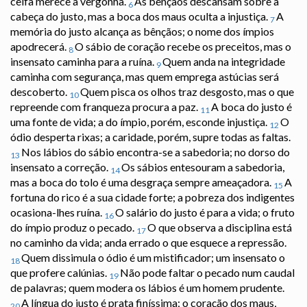
ceifa merece a vergonha.
As bênçãos descansam sobre a
6
cabeça do justo, mas a boca dos maus oculta a injustiça.
A
7
memória do justo alcança as bênçãos; o nome dos ímpios
apodrecerá.
O sábio de coração recebe os preceitos, mas o
8
insensato caminha para a ruína.
Quem anda na integridade
9
caminha com segurança, mas quem emprega astúcias será
descoberto.
Quem pisca os olhos traz desgosto, mas o que
10
repreende com franqueza procura a paz.
A boca do justo é
11
uma fonte de vida; a do ímpio, porém, esconde injustiça.
O
12
ódio desperta rixas; a caridade, porém, supre todas as faltas.
Nos lábios do sábio encontra-se a sabedoria; no dorso do
13
insensato a correção.
Os sábios entesouram a sabedoria,
14
mas a boca do tolo é uma desgraça sempre ameaçadora.
A
15
fortuna do rico é a sua cidade forte; a pobreza dos indigentes
ocasiona-lhes ruína.
O salário do justo é para a vida; o fruto
16
do ímpio produz o pecado.
O que observa a disciplina está
17
no caminho da vida; anda errado o que esquece a repressão.
Quem dissimula o ódio é um mistificador; um insensato o
18
que profere calúnias.
Não pode faltar o pecado num caudal
19
de palavras; quem modera os lábios é um homem prudente.
A língua do justo é prata finíssima; o coração dos maus,
20