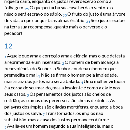
riqueza cairá, enquanto os justos reverdecerão como a
folhagem.
O que perturba sua casa herda o vento, e o
29
néscio será escravo do sábio.
O fruto do justo é uma árvore
30
de vida; o que conquista as almas é sábio.
Se o justo recebe
31
na terra sua recompensa, quanto mais o perverso e o
pecador!
12
Aquele que ama a correção ama a ciência, mas o que detesta
1
a reprimenda é um insensato.
O homem de bem alcança a
2
benevolência do Senhor; o Senhor condena o homem que
premedita o mal.
Não se firma o homem pela impiedade,
3
mas a raiz dos justos não será abalada.
Uma mulher virtuosa
4
é a coroa de seu marido, mas a insolente é como a cárie nos
seus ossos.
Os pensamentos dos justos são cheios de
5
retidão; as tramas dos perversos são cheias de dolo.
As
6
palavras dos ímpios são ciladas mortíferas, enquanto a boca
dos justos os salva.
Transtornados, os ímpios não
7
subsistirão, mas a casa dos justos permanecerá firme.
Avalia-se um homem segundo a sua inteligência, mas o
8