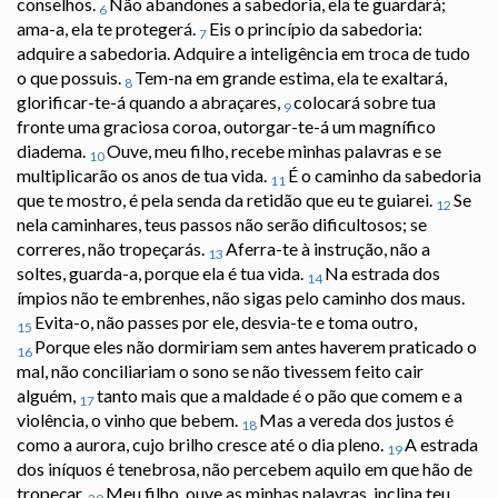
conselhos.
Não abandones a sabedoria, ela te guardará;
6
ama-a, ela te protegerá.
Eis o princípio da sabedoria:
7
adquire a sabedoria. Adquire a inteligência em troca de tudo
o que possuis.
Tem-na em grande estima, ela te exaltará,
8
glorificar-te-á quando a abraçares,
colocará sobre tua
9
fronte uma graciosa coroa, outorgar-te-á um magnífico
diadema.
Ouve, meu filho, recebe minhas palavras e se
10
multiplicarão os anos de tua vida.
É o caminho da sabedoria
11
que te mostro, é pela senda da retidão que eu te guiarei.
Se
12
nela caminhares, teus passos não serão dificultosos; se
correres, não tropeçarás.
Aferra-te à instrução, não a
13
soltes, guarda-a, porque ela é tua vida.
Na estrada dos
14
ímpios não te embrenhes, não sigas pelo caminho dos maus.
Evita-o, não passes por ele, desvia-te e toma outro,
15
Porque eles não dormiriam sem antes haverem praticado o
16
mal, não conciliariam o sono se não tivessem feito cair
alguém,
tanto mais que a maldade é o pão que comem e a
17
violência, o vinho que bebem.
Mas a vereda dos justos é
18
como a aurora, cujo brilho cresce até o dia pleno.
A estrada
19
dos iníquos é tenebrosa, não percebem aquilo em que hão de
tropeçar.
Meu filho, ouve as minhas palavras, inclina teu