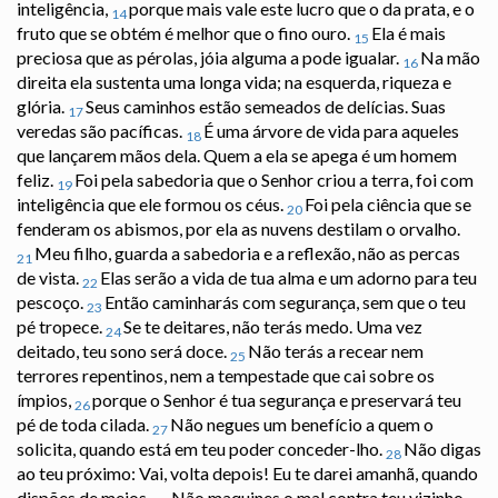
inteligência,
porque mais vale este lucro que o da prata, e o
14
fruto que se obtém é melhor que o fino ouro.
Ela é mais
15
preciosa que as pérolas, jóia alguma a pode igualar.
Na mão
16
direita ela sustenta uma longa vida; na esquerda, riqueza e
glória.
Seus caminhos estão semeados de delícias. Suas
17
veredas são pacíficas.
É uma árvore de vida para aqueles
18
que lançarem mãos dela. Quem a ela se apega é um homem
feliz.
Foi pela sabedoria que o Senhor criou a terra, foi com
19
inteligência que ele formou os céus.
Foi pela ciência que se
20
fenderam os abismos, por ela as nuvens destilam o orvalho.
Meu filho, guarda a sabedoria e a reflexão, não as percas
21
de vista.
Elas serão a vida de tua alma e um adorno para teu
22
pescoço.
Então caminharás com segurança, sem que o teu
23
pé tropece.
Se te deitares, não terás medo. Uma vez
24
deitado, teu sono será doce.
Não terás a recear nem
25
terrores repentinos, nem a tempestade que cai sobre os
ímpios,
porque o Senhor é tua segurança e preservará teu
26
pé de toda cilada.
Não negues um benefício a quem o
27
solicita, quando está em teu poder conceder-lho.
Não digas
28
ao teu próximo: Vai, volta depois! Eu te darei amanhã, quando
dispões de meios.
Não maquines o mal contra teu vizinho,