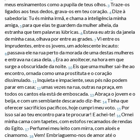
meus ensinamentos como a pupila de teus olhos.
Traze-os
3
ligados aos teus dedos, grava-os em teu coração.
Dize à
4
sabedoria: Tu és minha irmã, e chama a inteligência minha
amiga,
para que elas te guardem da mulher alheia, da
5
estranha que tem palavras lúbricas.
Estava eu atrás da janela
6
de minha casa, olhava por entre as grades.
Vi entre os
7
imprudentes, entre os jovens, um adolescente incauto:
passava ele na rua perto da morada de uma destas mulheres
8
e entrava na casa dela.
Era ao anoitecer, na hora em que
9
surge a obscuridade da noite.
Eis que uma mulher sai-lhe ao
10
encontro, ornada como uma prostituta e o coração
dissimulado.
Inquieta e impaciente, seus pés não podem
11
parar em casa;
umas vezes na rua, outras na praça, em
12
todos os cantos ela está de emboscada.
Abraça o jovem e o
13
beija, e com um semblante descarado diz-lhe:
Tinha que
14
oferecer sacrifícios pacíficos, hoje cumpri meu voto.
Por
15
isso saí ao teu encontro para te procurar! E achei-te!
Ornei
16
minha cama com tapetes, com estofos recamados de rendas
do Egito.
Perfumei meu leito com mirra, com aloés e
17
cinamomo.
Vem! Embriaguemo-nos de amor até o
18