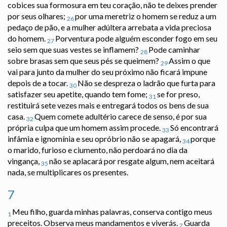
cobices sua formosura em teu coração, não te deixes prender
por seus olhares;
por uma meretriz o homem se reduz a um
26
pedaço de pão, e a mulher adúltera arrebata a vida preciosa
do homem.
Porventura pode alguém esconder fogo em seu
27
seio sem que suas vestes se inflamem?
Pode caminhar
28
sobre brasas sem que seus pés se queimem?
Assim o que
29
vai para junto da mulher do seu próximo não ficará impune
depois de a tocar.
Não se despreza o ladrão que furta para
30
satisfazer seu apetite, quando tem fome;
se for preso,
31
restituirá sete vezes mais e entregará todos os bens de sua
casa.
Quem comete adultério carece de senso, é por sua
32
própria culpa que um homem assim procede.
Só encontrará
33
infâmia e ignomínia e seu opróbrio não se apagará,
porque
34
o marido, furioso e ciumento, não perdoará no dia da
vingança,
não se aplacará por resgate algum, nem aceitará
35
nada, se multiplicares os presentes.
7
Meu filho, guarda minhas palavras, conserva contigo meus
1
preceitos. Observa meus mandamentos e viverás.
Guarda
2