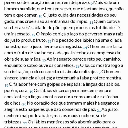
perverso de coração incorrerá em desprezo.
Mais vale um
9
homem humilde, que tem um servo, que o jactancioso, que não
tem o que comer.
O justo cuida das necessidades do seu
10
gado, mas cruéis são as entranhas do ímpio.
Quem cultiva
11
sua terra será saciado de pão; quem procura as futilidades é
um insensato.
O ímpio cobiça o laço do perverso, mas a raiz
12
do justo produz fruto.
No pecado dos lábios há uma cilada
13
funesta, mas o justo livra-se da angústia.
O homem se farta
14
com o fruto de sua boca; cada qual recebe a recompensa da
obra de suas mãos.
Ao insensato parece reto seu caminho,
15
enquanto o sábio ouve os conselhos.
O louco mostra logo a
16
sua irritação; o circunspecto dissimula o ultraje.
O homem
17
sincero anuncia a justiça; a testemunha falsa profere mentira.
O falador fere com golpes de espada; a língua dos sábios,
18
porém, cura.
Os lábios sinceros permanecem sempre
19
constantes; a língua mentirosa dura como um abrir e fechar
de olhos.
No coração dos que tramam males há engano; a
20
alegria está naqueles que dão conselhos de paz.
Ao justo
21
nenhum mal pode abater, mas os maus enchem-se de
tristezas.
Os lábios mentirosos são abominação para o
22
Senhor, mas os que procedem com fidelidade agradam-lhe.