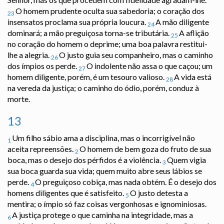
O homem prudente oculta sua sabedoria; o coração dos
23
insensatos proclama sua própria loucura.
A mão diligente
24
dominará; a mão preguiçosa torna-se tributária.
A aflição
25
no coração do homem o deprime; uma boa palavra restitui-
lhe a alegria.
O justo guia seu companheiro, mas o caminho
26
dos ímpios os perde.
O indolente não assa o que caçou; um
27
homem diligente, porém, é um tesouro valioso.
A vida está
28
na vereda da justiça; o caminho do ódio, porém, conduz à
morte.
13
Um filho sábio ama a disciplina, mas o incorrigível não
1
aceita repreensões.
O homem de bem goza do fruto de sua
2
boca, mas o desejo dos pérfidos é a violência.
Quem vigia
3
sua boca guarda sua vida; quem muito abre seus lábios se
perde.
O preguiçoso cobiça, mas nada obtém. É o desejo dos
4
homens diligentes que é satisfeito.
O justo detesta a
5
mentira; o ímpio só faz coisas vergonhosas e ignominiosas.
A justiça protege o que caminha na integridade, mas a
6