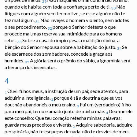
29
quando ele habita com toda a confiança perto de ti.
Não
30
litigues com alguém sem ter motivo, se esse alguém não te
fez mal algum.
Não invejes o homem violento, nem adotes
31
o seu procedimento,
porque o Senhor detesta o que
32
procede mal, mas reserva sua intimidade para os homens
retos.
Sobre a casa do ímpio pesa a maldição divina, a
33
bênção do Senhor repousa sobre a habitação do justo.
Se
34
ele escarnece dos zombadores, concede a graça aos
humildes.
A glória será o prêmio do sábio, a ignomínia será
35
a herança dos insensatos.
4
Ouvi, filhos meus, a instrução de um pai; sede atentos, para
1
adquirir a inteligência,
porque é sã a doutrina que eu vos
2
dou; não abandoneis o meu ensino.
Fui um (verdadeiro) filho
3
para meu pai, terno e amado junto de minha mãe.
Deu-me ele
4
este conselho: Que teu coração retenha minhas palavras;
guarda meus preceitos e viverás.
Adquire sabedoria, adquire
5
perspicácia, não te esqueças de nada, não te desvies de meus