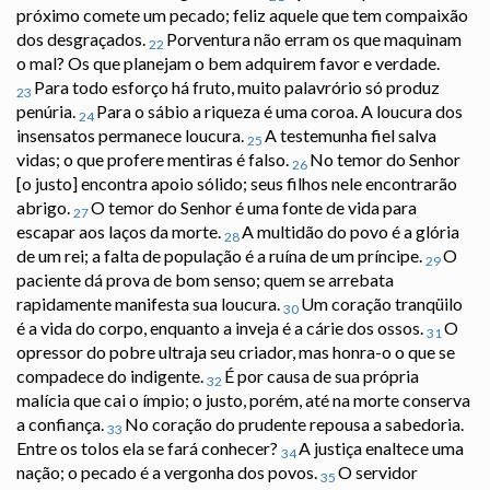
próximo comete um pecado; feliz aquele que tem compaixão
dos desgraçados.
Porventura não erram os que maquinam
22
o mal? Os que planejam o bem adquirem favor e verdade.
Para todo esforço há fruto, muito palavrório só produz
23
penúria.
Para o sábio a riqueza é uma coroa. A loucura dos
24
insensatos permanece loucura.
A testemunha fiel salva
25
vidas; o que profere mentiras é falso.
No temor do Senhor
26
[o justo] encontra apoio sólido; seus filhos nele encontrarão
abrigo.
O temor do Senhor é uma fonte de vida para
27
escapar aos laços da morte.
A multidão do povo é a glória
28
de um rei; a falta de população é a ruína de um príncipe.
O
29
paciente dá prova de bom senso; quem se arrebata
rapidamente manifesta sua loucura.
Um coração tranqüilo
30
é a vida do corpo, enquanto a inveja é a cárie dos ossos.
O
31
opressor do pobre ultraja seu criador, mas honra-o o que se
compadece do indigente.
É por causa de sua própria
32
malícia que cai o ímpio; o justo, porém, até na morte conserva
a confiança.
No coração do prudente repousa a sabedoria.
33
Entre os tolos ela se fará conhecer?
A justiça enaltece uma
34
nação; o pecado é a vergonha dos povos.
O servidor
35