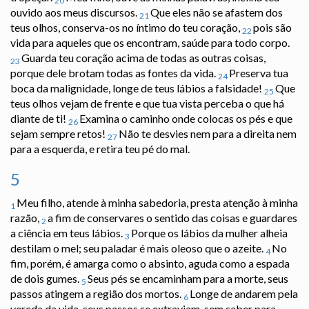
20
ouvido aos meus discursos.
Que eles não se afastem dos
21
teus olhos, conserva-os no íntimo do teu coração,
pois são
22
vida para aqueles que os encontram, saúde para todo corpo.
Guarda teu coração acima de todas as outras coisas,
23
porque dele brotam todas as fontes da vida.
Preserva tua
24
boca da malignidade, longe de teus lábios a falsidade!
Que
25
teus olhos vejam de frente e que tua vista perceba o que há
diante de ti!
Examina o caminho onde colocas os pés e que
26
sejam sempre retos!
Não te desvies nem para a direita nem
27
para a esquerda, e retira teu pé do mal.
5
Meu filho, atende à minha sabedoria, presta atenção à minha
1
razão,
a fim de conservares o sentido das coisas e guardares
2
a ciência em teus lábios.
Porque os lábios da mulher alheia
3
destilam o mel; seu paladar é mais oleoso que o azeite.
No
4
fim, porém, é amarga como o absinto, aguda como a espada
de dois gumes.
Seus pés se encaminham para a morte, seus
5
passos atingem a região dos mortos.
Longe de andarem pela
6
vereda da vida, seus passos se extraviam, sem saber para