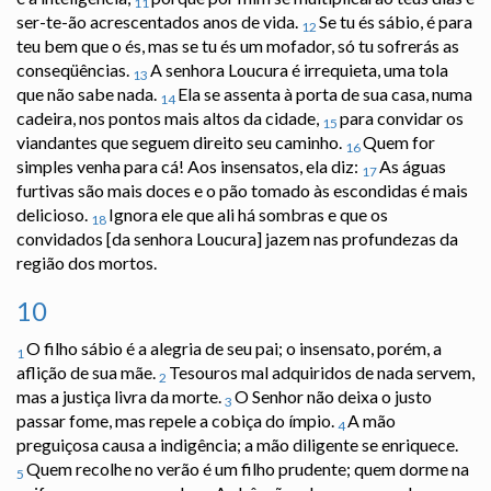
11
ser-te-ão acrescentados anos de vida.
Se tu és sábio, é para
12
teu bem que o és, mas se tu és um mofador, só tu sofrerás as
conseqüências.
A senhora Loucura é irrequieta, uma tola
13
que não sabe nada.
Ela se assenta à porta de sua casa, numa
14
cadeira, nos pontos mais altos da cidade,
para convidar os
15
viandantes que seguem direito seu caminho.
Quem for
16
simples venha para cá! Aos insensatos, ela diz:
As águas
17
furtivas são mais doces e o pão tomado às escondidas é mais
delicioso.
Ignora ele que ali há sombras e que os
18
convidados [da senhora Loucura] jazem nas profundezas da
região dos mortos.
10
O filho sábio é a alegria de seu pai; o insensato, porém, a
1
aflição de sua mãe.
Tesouros mal adquiridos de nada servem,
2
mas a justiça livra da morte.
O Senhor não deixa o justo
3
passar fome, mas repele a cobiça do ímpio.
A mão
4
preguiçosa causa a indigência; a mão diligente se enriquece.
Quem recolhe no verão é um filho prudente; quem dorme na
5