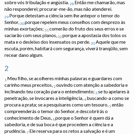
sobre vós tribulação e angústia.
Então me chamarão, mas
28
não responderei; procurar-me-ão, mas não atenderei.
Porque detestam a ciência sem lhe antepor o temor do
29
Senhor,
porque repelem meus conselhos com desprezo às
30
minhas exortações;
comerão do fruto dos seus erros e se
31
saciarão com seus planos,
porque a apostasia dos tolos os
32
mata e o desleixo dos insensatos os perde.
Aquele que me
33
escuta, porém, habitará com segurança, viverá tranqüilo, sem
recear dano algum.
2
Meu filho, se acolheres minhas palavras e guardares com
1
carinho meus preceitos,
ouvindo com atenção a sabedoria e
2
inclinando teu coração para o entendimento;
se tu apelares à
3
penetração, se invocares a inteligência,
buscando-a como se
4
procura a prata; se a pesquisares como um tesouro,
então
5
compreenderás o temor do Senhor, e descobrirás o
conhecimento de Deus,
porque o Senhor é quem dá a
6
sabedoria, e de sua boca é que procedem a ciência e a
prudência.
Ele reserva para os retos a salvação e é um
7