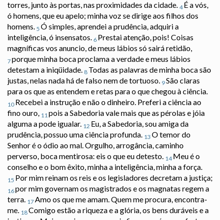
torres, junto às portas, nas proximidades da cidade.
É a vós,
4
ó homens, que eu apelo; minha voz se dirige aos filhos dos
homens.
Ó simples, aprendei a prudência, adquiri a
5
inteligência, ó insensatos.
Prestai atenção, pois! Coisas
6
magníficas vos anuncio, de meus lábios só sairá retidão,
porque minha boca proclama a verdade e meus lábios
7
detestam a iniqüidade.
Todas as palavras de minha boca são
8
justas, nelas nada há de falso nem de tortuoso.
São claras
9
para os que as entendem e retas para o que chegou à ciência.
Recebei a instrução e não o dinheiro. Preferi a ciência ao
10
fino ouro,
pois a Sabedoria vale mais que as pérolas e jóia
11
alguma a pode igualar.
Eu, a Sabedoria, sou amiga da
12
prudência, possuo uma ciência profunda.
O temor do
13
Senhor é o ódio ao mal. Orgulho, arrogância, caminho
perverso, boca mentirosa: eis o que eu detesto.
Meu é o
14
conselho e o bom êxito, minha a inteligência, minha a força.
Por mim reinam os reis e os legisladores decretam a justiça;
15
por mim governam os magistrados e os magnatas regem a
16
terra.
Amo os que me amam. Quem me procura, encontra-
17
me.
Comigo estão a riqueza e a glória, os bens duráveis e a
18