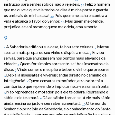
instrução para serdes sábios, não a rejeiteis.
Feliz o homem
34
que me ouve e que vela todos os dias à minha porta e guarda
os umbrais de minha casa!
Pois quem me acha encontra a
35
vida e alcança o favor do Senhor.
Mas quem me ofende,
36
prejudica-se a si mesmo; quem me odeia, ama a morte.
9
A Sabedoria edificou sua casa, talhou sete colunas.
Matou
1
2
seus animais, preparou seu vinho e dispôs a mesa.
Enviou
3
servas, para que anunciassem nos pontos mais elevados da
cidade:
Quem for simples apresente-se! Aos insensatos ela
4
disse:
Vinde comer o meu pão e beber o vinho que preparei.
5
Deixai a insensatez e vivereis; andai direito no caminho da
6
inteligência!
Quem censura um mofador, atrai sobre si a
7
zombaria; o que repreende o ímpio, arrisca-se a uma afronta.
Não repreendas o mofador, pois ele te odiará. Repreende o
8
sábio e ele te amará.
Dá ao sábio: tornar-se-á ele mais sábio
9
ainda, ensina ao justo e seu saber aumentará.
O temor do
10
Senhor é o princípio da Sabedoria, e o conhecimento do Santo
é a inteligência,
porque por mim se multiplicarão teus dias e