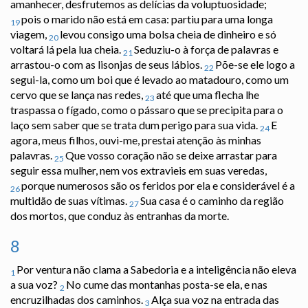
amanhecer, desfrutemos as delícias da voluptuosidade;
pois o marido não está em casa: partiu para uma longa
19
viagem,
levou consigo uma bolsa cheia de dinheiro e só
20
voltará lá pela lua cheia.
Seduziu-o à força de palavras e
21
arrastou-o com as lisonjas de seus lábios.
Põe-se ele logo a
22
segui-la, como um boi que é levado ao matadouro, como um
cervo que se lança nas redes,
até que uma flecha lhe
23
traspassa o fígado, como o pássaro que se precipita para o
laço sem saber que se trata dum perigo para sua vida.
E
24
agora, meus filhos, ouvi-me, prestai atenção às minhas
palavras.
Que vosso coração não se deixe arrastar para
25
seguir essa mulher, nem vos extravieis em suas veredas,
porque numerosos são os feridos por ela e considerável é a
26
multidão de suas vítimas.
Sua casa é o caminho da região
27
dos mortos, que conduz às entranhas da morte.
8
Por ventura não clama a Sabedoria e a inteligência não eleva
1
a sua voz?
No cume das montanhas posta-se ela, e nas
2
encruzilhadas dos caminhos.
Alça sua voz na entrada das
3