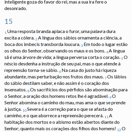
inteligente goza do favor do rei, mas a sua ira fere o
desonrado.
15
Uma resposta branda aplaca o furor, uma palavra dura
1
excita a cólera.
A língua dos sábios ornamenta a ciência, a
2
boca dos imbecis transborda loucura.
Em todo o lugar estão
3
os olhos do Senhor, observando os maus e os bons.
A língua
4
sã é uma árvore de vida; a língua perversa corta o coração.
O
5
néscio desdenha a instrução de seu pai, mas o que atende à
repreensão torna-se sábio.
Na casa do justo há riqueza
6
abundante, mas perturbação nos frutos dos maus.
Os lábios
7
do sábio destilam saber, e não assim é o coração dos
insensatos.
Os sacrifícios dos pérfidos são abominação para
8
o Senhor, a oração dos homens retos lhe é agradável.
O
9
Senhor abomina o caminho do mau, mas ama o que se prende
à justiça.
Severa é a correção para o que se afasta do
10
caminho, e o que aborrece a repreensão perecerá.
A
11
habitação dos mortos e o abismo estão abertos diante do
Senhor; quanto mais os corações dos filhos dos homens!
O
12