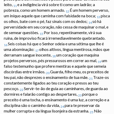
leito,
e a indigência virá sobre ti como um ladrão; a
11
pobreza, como um homem armado.
É um homem perverso,
12
um iníquo aquele que caminha com falsidade na boca;
pisca
13
os olhos, bate com o pé, faz sinais com os dedos;
só há
14
perversidade em seu coração, não cessa de maquinar o mal, e
de semear questões.
Por isso, repentinamente, virá sua
15
ruína, de improviso ficará irremediavelmente quebrantado.
Seis coisas há que o Senhor odeia e uma sétima que lhe é
16
uma abominação:
olhos altivos, língua mentirosa, mãos que
17
derramam sangue inocente,
um coração que maquina
18
projetos perversos, pés pressurosos em correr ao mal,
um
19
falso testemunho que profere mentiras e aquele que semeia
discórdias entre irmãos.
Guarda, filho meu, os preceitos de
20
teu pai, não desprezes o ensinamento de tua mãe.
Traze-os
21
constantemente ligados ao teu coração e presos ao teu
pescoço.
Servir-te-ão de guia ao caminhares, de guarda ao
22
dormires e falarão contigo ao despertares,
porque o
23
preceito é uma tocha, o ensinamento é uma luz, a correção e a
disciplina são o caminho da vida,
para te preservar da
24
mulher corrupta e da língua lisonjeira da estranha.
Não
25