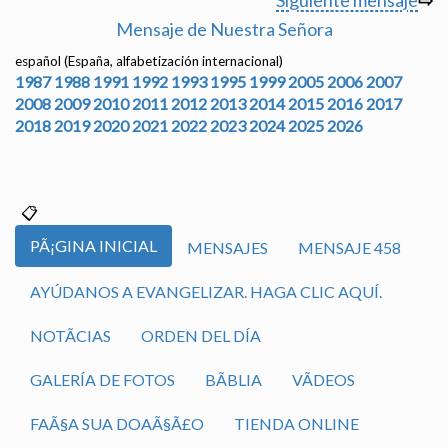
Siguiente mensaje
⇨
Mensaje de Nuestra Señora
español (España, alfabetización internacional)
1987
1988
1991
1992
1993
1995
1999
2005
2006
2007
2008
2009
2010
2011
2012
2013
2014
2015
2016
2017
2018
2019
2020
2021
2022
2023
2024
2025
2026
PÃ¡GINA INICIAL
MENSAJES
MENSAJE 458
AYÚDANOS A EVANGELIZAR. HAGA CLIC AQUÍ.
NOTÃ­CIAS
ORDEN DEL DÍA
GALERÍA DE FOTOS
BÃ­BLIA
VÃ­DEOS
FAÃ§A SUA DOAÃ§Ã£O
TIENDA ONLINE