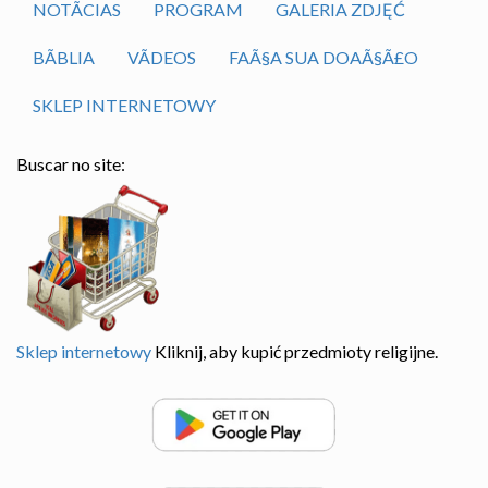
NOTÃ­CIAS
PROGRAM
GALERIA ZDJĘĆ
BÃ­BLIA
VÃ­DEOS
FAÃ§A SUA DOAÃ§Ã£O
SKLEP INTERNETOWY
Buscar no site:
Sklep internetowy
Kliknij, aby kupić przedmioty religijne.