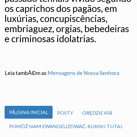
os caprichos dos pagãos, em
luxúrias, concupiscências,
embriaguez, orgias, bebedeiras
e criminosas idolatrias.
Leia tambÃ©m as
Mensagens de Nossa Senhora
PÃ¡GINA INICIAL
POSTY
ORĘDZIE 458
POMÓŻ NAM EWANGELIZOWAĆ. KLIKNIJ TUTAJ.