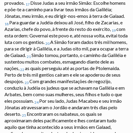
provados.
Disse Judas a seu irmão Simão: Escolhe homens
17
e põe-te a caminho para livrar teus irmãos da Galiléia;
Jônatas, meu irmão, e eu dirigir-nos-emos à terra de Galaad.
Para guardar a Judéia deixou ali José, filho de Zacarias, e
18
Azarias, chefe do povo, à frente do resto do exército,
com
19
esta ordem: Governai este povo e, até nossa volta, evitai toda
luta com os gentios.
A Simão foram dados três mil homens,
20
para se dirigir à Galiléia, e a Judas oito mil, para ocupar a terra
de Galaad.
Simão tomou, portanto, o caminho da Galiléia e
21
sustentou muitos combates, esmagando diante dele as
nações,
as quais perseguiu até as portas de Ptolemaida.
22
Perto de três mil gentios caíram e ele se apoderou de seus
despojos.
Com grandes manifestações de regozijo,
23
conduziu à Judéia os judeus que se achavam na Galiléia e em
Arbates, bem como suas mulheres, seus filhos e tudo o que
eles possuíam.
Por seu lado, Judas Macabeu e seu irmão
24
Jônatas atravessaram o Jordão e andaram três dias pelo
deserto.
Encontraram os nabateus, os quais se
25
aproximaram deles pacificamente e lhes contaram tudo
aquilo que tinha acontecido a seus irmãos em Galaad,