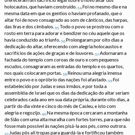
holocautos, que haviam construído.
Foi no mesmo dia e na
54
mesma data em que os gentios o haviam profanado, que o
altar foi de novo consagrado ao som de cânticos, das harpas,
das liras e dos címbalos.
Todo o povo se prostrou com o
55
rosto em terra para adorar e bendizer no céu aquele que os
havia conduzido ao triunfo.
Prolongaram por oito dias a
56
dedicação do altar, oferecendo com alegria holocaustos e
sacrifícios de ações de graças e de louvores.
Adornaram a
57
fachada do templo com coroas de ouro e com pequenos
escudos, consagraram as entradas do templo e os quartos,
nos quais colocaram portas.
Reinou uma alegria imensa
58
entre o povo e o opróbrio das nações foi afastado.
Foi
59
estabelecido por Judas e seus irmãos, e por toda a
assembléia de Israel que os dias da dedicação do altar seriam
celebrados cada ano em sua data própria, durante oito dias, a
partir do dia vinte e cinco do mês de Casleu, e isto com
alegria e regozijo.
Na mesma época cercaram a montanha
60
de Sião com uma alta muralha com fortes torres, para que não
fosse mais possível às nações pisá-la aos pés, como outrora.
Judas pôs ali tropas para guardá-la e fortificou também
61