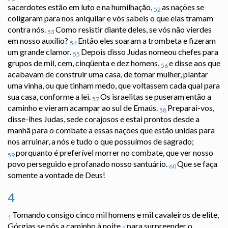
sacerdotes estão em luto e na humilhação,
as nações se
52
coligaram para nos aniquilar e vós sabeis o que elas tramam
contra nós.
Como resistir diante deles, se vós não vierdes
53
em nosso auxílio?
Então eles soaram a trombeta e fizeram
54
um grande clamor.
Depois disso Judas nomeou chefes para
55
grupos de mil, cem, cinqüenta e dez homens,
e disse aos que
56
acabavam de construir uma casa, de tomar mulher, plantar
uma vinha, ou que tinham medo, que voltassem cada qual para
sua casa, conforme a lei.
Os israelitas se puseram então a
57
caminho e vieram acampar ao sul de Emaús.
Preparai-vos,
58
disse-lhes Judas, sede corajosos e estai prontos desde a
manhã para o combate a essas nações que estão unidas para
nos arruinar, a nós e tudo o que possuímos de sagrado;
porquanto é preferível morrer no combate, que ver nosso
59
povo perseguido e profanado nosso santuário.
Que se faça
60
somente a vontade de Deus!
4
Tomando consigo cinco mil homens e mil cavaleiros de elite,
1
Górgias se pôs a caminho à noite
para surpreender o