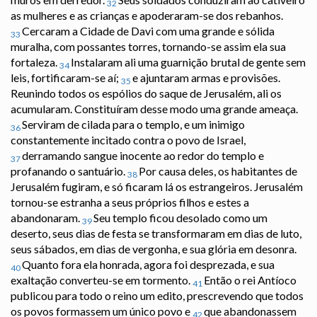
32
as mulheres e as crianças e apoderaram-se dos rebanhos.
Cercaram a Cidade de Davi com uma grande e sólida
33
muralha, com possantes torres, tornando-se assim ela sua
fortaleza.
Instalaram ali uma guarnição brutal de gente sem
34
leis, fortificaram-se aí;
e ajuntaram armas e provisões.
35
Reunindo todos os espólios do saque de Jerusalém, ali os
acumularam. Constituíram desse modo uma grande ameaça.
Serviram de cilada para o templo, e um inimigo
36
constantemente incitado contra o povo de Israel,
derramando sangue inocente ao redor do templo e
37
profanando o santuário.
Por causa deles, os habitantes de
38
Jerusalém fugiram, e só ficaram lá os estrangeiros. Jerusalém
tornou-se estranha a seus próprios filhos e estes a
abandonaram.
Seu templo ficou desolado como um
39
deserto, seus dias de festa se transformaram em dias de luto,
seus sábados, em dias de vergonha, e sua glória em desonra.
Quanto fora ela honrada, agora foi desprezada, e sua
40
exaltação converteu-se em tormento.
Então o rei Antíoco
41
publicou para todo o reino um edito, prescrevendo que todos
os povos formassem um único povo e
que abandonassem
42