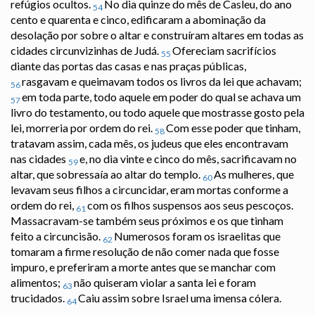
refúgios ocultos.
No dia quinze do mês de Casleu, do ano
54
cento e quarenta e cinco, edificaram a abominação da
desolação por sobre o altar e construíram altares em todas as
cidades circunvizinhas de Judá.
Ofereciam sacrifícios
55
diante das portas das casas e nas praças públicas,
rasgavam e queimavam todos os livros da lei que achavam;
56
em toda parte, todo aquele em poder do qual se achava um
57
livro do testamento, ou todo aquele que mostrasse gosto pela
lei, morreria por ordem do rei.
Com esse poder que tinham,
58
tratavam assim, cada mês, os judeus que eles encontravam
nas cidades
e, no dia vinte e cinco do mês, sacrificavam no
59
altar, que sobressaía ao altar do templo.
As mulheres, que
60
levavam seus filhos a circuncidar, eram mortas conforme a
ordem do rei,
com os filhos suspensos aos seus pescoços.
61
Massacravam-se também seus próximos e os que tinham
feito a circuncisão.
Numerosos foram os israelitas que
62
tomaram a firme resolução de não comer nada que fosse
impuro, e preferiram a morte antes que se manchar com
alimentos;
não quiseram violar a santa lei e foram
63
trucidados.
Caiu assim sobre Israel uma imensa cólera.
64