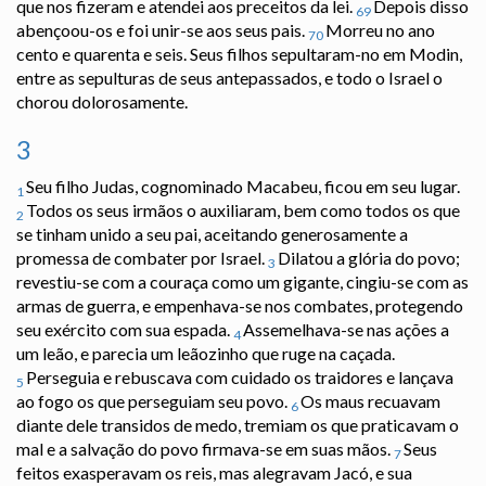
que nos fizeram e atendei aos preceitos da lei.
Depois disso
69
abençoou-os e foi unir-se aos seus pais.
Morreu no ano
70
cento e quarenta e seis. Seus filhos sepultaram-no em Modin,
entre as sepulturas de seus antepassados, e todo o Israel o
chorou dolorosamente.
3
Seu filho Judas, cognominado Macabeu, ficou em seu lugar.
1
Todos os seus irmãos o auxiliaram, bem como todos os que
2
se tinham unido a seu pai, aceitando generosamente a
promessa de combater por Israel.
Dilatou a glória do povo;
3
revestiu-se com a couraça como um gigante, cingiu-se com as
armas de guerra, e empenhava-se nos combates, protegendo
seu exército com sua espada.
Assemelhava-se nas ações a
4
um leão, e parecia um leãozinho que ruge na caçada.
Perseguia e rebuscava com cuidado os traidores e lançava
5
ao fogo os que perseguiam seu povo.
Os maus recuavam
6
diante dele transidos de medo, tremiam os que praticavam o
mal e a salvação do povo firmava-se em suas mãos.
Seus
7
feitos exasperavam os reis, mas alegravam Jacó, e sua