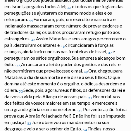
em Israel, apegados todos à lei;
e todos os que fugiam das
43
perseguições se ajuntaram do mesmo modo a eles e os
reforçaram.
Formaram, pois, um exército e na sua ira e
44
indignação massacraram certo número de prevaricadores e
de traidores da lei; os outros procuraram refúgio junto aos
estrangeiros.
Assim Matatias e seus amigos percorreram o
45
país, destruíram os altares e
circuncidaram à força as
46
crianças, ainda incircuncisas nas fronteiras de Israel,
e
47
perseguiram os sírios orgulhosos. Sua empresa alcançou bom
êxito.
Arrancaram a lei do poder dos gentios e dos reis, e
48
não permitiram que prevalecesse o mal.
Ora, chegou para
49
Matatias o dia de sua morte e ele disse a seus filhos: O que
domina até este momento é o orgulho, o ódio, a desordem e a
cólera.
Sede, pois, agora, meus filhos, os defensores da lei e
50
dai vossa vida pela Aliança de vossos pais.
Recordai-vos
51
dos feitos de vossos maiores em seu tempo, e merecereis
uma grande glória e um nome eterno.
Porventura, não foi na
52
prova que Abraão foi achado fiel? E não lhe foi isso imputado
em justiça?
José observou os mandamentos na sua
53
desgraça e veio a ser o senhor do Egito.
Finéias, nosso
54