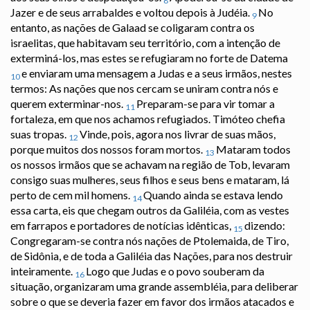
8
Jazer e de seus arrabaldes e voltou depois à Judéia.
No
9
entanto, as nações de Galaad se coligaram contra os
israelitas, que habitavam seu território, com a intenção de
exterminá-los, mas estes se refugiaram no forte de Datema
e enviaram uma mensagem a Judas e a seus irmãos, nestes
10
termos: As nações que nos cercam se uniram contra nós e
querem exterminar-nos.
Preparam-se para vir tomar a
11
fortaleza, em que nos achamos refugiados. Timóteo chefia
suas tropas.
Vinde, pois, agora nos livrar de suas mãos,
12
porque muitos dos nossos foram mortos.
Mataram todos
13
os nossos irmãos que se achavam na região de Tob, levaram
consigo suas mulheres, seus filhos e seus bens e mataram, lá
perto de cem mil homens.
Quando ainda se estava lendo
14
essa carta, eis que chegam outros da Galiléia, com as vestes
em farrapos e portadores de notícias idênticas,
dizendo:
15
Congregaram-se contra nós nações de Ptolemaida, de Tiro,
de Sidônia, e de toda a Galiléia das Nações, para nos destruir
inteiramente.
Logo que Judas e o povo souberam da
16
situação, organizaram uma grande assembléia, para deliberar
sobre o que se deveria fazer em favor dos irmãos atacados e