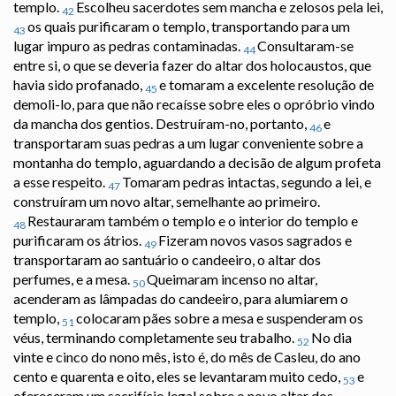
templo.
Escolheu sacerdotes sem mancha e zelosos pela lei,
42
os quais purificaram o templo, transportando para um
43
lugar impuro as pedras contaminadas.
Consultaram-se
44
entre si, o que se deveria fazer do altar dos holocaustos, que
havia sido profanado,
e tomaram a excelente resolução de
45
demoli-lo, para que não recaísse sobre eles o opróbrio vindo
da mancha dos gentios. Destruíram-no, portanto,
e
46
transportaram suas pedras a um lugar conveniente sobre a
montanha do templo, aguardando a decisão de algum profeta
a esse respeito.
Tomaram pedras intactas, segundo a lei, e
47
construíram um novo altar, semelhante ao primeiro.
Restauraram também o templo e o interior do templo e
48
purificaram os átrios.
Fizeram novos vasos sagrados e
49
transportaram ao santuário o candeeiro, o altar dos
perfumes, e a mesa.
Queimaram incenso no altar,
50
acenderam as lâmpadas do candeeiro, para alumiarem o
templo,
colocaram pães sobre a mesa e suspenderam os
51
véus, terminando completamente seu trabalho.
No dia
52
vinte e cinco do nono mês, isto é, do mês de Casleu, do ano
cento e quarenta e oito, eles se levantaram muito cedo,
e
53
ofereceram um sacrifício legal sobre o novo altar dos