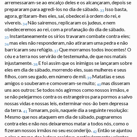
arremessaram-se ao encalço deles e os alcançaram, depois se
prepararam para agredi-los no dia de sábado.
Isso basta,
33
agora, gritaram-lhes eles, saí, obedecei à ordem do rei, e
vivereis.
Não sairemos, replicaram os judeus, e nem
34
obedeceremos ao rei, com a profanação do dia de sábado.
Instantaneamente os sírios travaram combate contra eles;
35
mas eles não responderam, não atiraram uma pedra e não
36
barricaram seu refúgio.
Que morramos todos inocentes! O
37
céu e a terra nos servirão de testemunha, de que nos matais
injustamente.
E foi assim que os inimigos se lançaram sobre
38
eles em dia de sábado, morrendo eles, suas mulheres e seus
filhos, com seu gado, em número de mil.
Matatias e seus
39
amigos o souberam e comoveram-se muito;
mas disseram
40
uns aos outros: Se todos nós agirmos como nossos irmãos, e
se não pelejarmos contra os estrangeiros para pormos a salvo
nossas vidas e nossas leis, exterminar-nos-ão bem depressa
da terra.
Tomaram, pois, naquele dia a seguinte resolução:
41
Mesmo que nos ataquem em dia de sábado, pugnaremos
contra eles e não nos deixaremos matar a todos nós, como o
fizeram nossos irmãos no seu esconderijo.
Então se ajuntou
42
a eles o grupo dos judeus assideus, particularmente valentes