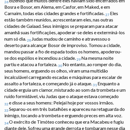
dizendo que muitos dentre eles haviam sido encerrados em
26
Bosra e Bosor, em Alema, em Casfor, em Maked, e em
Carnaim, todas elas cidades grandes e fortificadas.
Eles
27
estão também reunidos, acrescentaram eles, nas outras
cidades de Galaad. Seus inimigos se preparam para atacar
amanhã suas fortificações, apoderar-se deles e exterminá-los
num só dia.
Judas mudou de caminho e atravessou o
28
deserto para alcançar Bosor de improviso. Tomou a cidade,
mandou passar a fio de espada todos os homens, apoderou-
se dos espólios e incendiou a cidade.
Na mesma noite
29
partiu e atacou a fortaleza.
No entanto, ao romper do dia,
30
seus homens, erguendo os olhos, viram uma multidão
incalculável carregando escadas e máquinas para escalar de
assalto a fortaleza, e começando já o ataque.
Enquanto a
31
cidade erguia um clamor, misturado ao som da trombeta e um
ruído formidável, viu Judas que o ataque estava começado
e disse a seus homens: Pelejai hoje por vossos irmãos.
32
Separou-os em três batalhões e apareceu na retaguarda do
33
inimigo, tocando a trombeta e erguendo preces em alta voz.
O exército de Timóteo conheceu que era Macabeu e fugiu
34
diante dele. Sofreu uma grande derrota e tombaram nesse dia