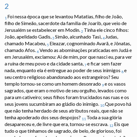
2
Foi nessa época que se levantou Matatias, filho de João,
1
filho de Simeão, sacerdote da família de Joarib, que veio de
Jerusalém se estabelecer em Modin.
Tinha ele cinco filhos:
2
João, apelidado Gadis,
Simão, alcunhado Tasi,
Judas,
3
4
chamado Macabeu,
Eleazar, cognominado Avarã, e Jônatas,
5
chamado Afos.
Vendo as abominações praticadas em Judá e
6
em Jerusalém, exclamou: Ai de mim, por que nasci eu, para ver
a ruína de meu povo e da cidade santa,
e ficar sem fazer
7
nada, enquanto ela é entregue ao poder de seus inimigos
e
8
seu centro religioso abandonado aos estrangeiros? Seu
templo tornou-se como um homem desonrado
e os vasos
9
sagrados, que eram o motivo de seu orgulho, levados como
para um cativeiro; seus filhos foram trucidados nas ruas e os
seus jovens sucumbiram ao gládio do inimigo.
Que povo há
10
que não tenha herdado de seus atributos reais, que não se
tenha apoderado dos seus despojos?
Toda a sua glória
11
desapareceu e, de livre que era, tornou-se escrava.
Eis que
12
tudo o que tínhamos de sagrado, de belo, de glorioso, foi