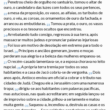
Penetrou cheio de orgulho no santuário, tomou o altar de
21
ouro, o candelabro das luzes com todos os seus pertences,
a mesa da proposição, os vasos, as alfaias, os turíbulos de
22
ouro, o véu, as coroas, os ornamentos de ouro da fachada, e
arrancou as embutiduras.
Tomou a prata, o ouro, os vasos
23
preciosos e os tesouros ocultos que encontrou.
Arrebatando tudo consigo, regressou à sua terra, após
24
massacrar muitos judeus e pronunciar palavras injuriosas
Foi isso um motivo de desolação em extremo para todo o
25
Israel.
Príncipes e anciãos gemeram, jovens e moças
26
perderam sua alegria e a beleza das mulheres empanou-se.
O recém-casado lamentava-se, e a esposa chorava no leito
27
nupcial.
A própria terra tremia por todos os seus
28
habitantes e a casa de Jacó cobriu-se de vergonha.
Dois
29
anos após, Antíoco enviou um oficial a cobrar o tributo nas
cidades de Judá. Chegou ele a Jerusalém com uma numerosa
tropa;
dirigiu-se aos habitantes com palavras pacíficas,
30
mas astuciosas, nas quais acreditaram; em seguida lançou-se
de improviso sobre a cidade, pilhou-a seriamente e matou
muita gente.
Saqueou-a, incendiou-a, destruiu as casas e os
31
muros em derredor.
Seus soldados conduziram ao cativeiro