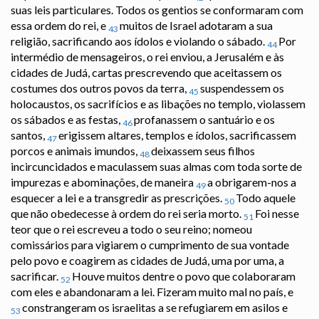
suas leis particulares. Todos os gentios se conformaram com
essa ordem do rei, e
muitos de Israel adotaram a sua
43
religião, sacrificando aos ídolos e violando o sábado.
Por
44
intermédio de mensageiros, o rei enviou, a Jerusalém e às
cidades de Judá, cartas prescrevendo que aceitassem os
costumes dos outros povos da terra,
suspendessem os
45
holocaustos, os sacrifícios e as libações no templo, violassem
os sábados e as festas,
profanassem o santuário e os
46
santos,
erigissem altares, templos e ídolos, sacrificassem
47
porcos e animais imundos,
deixassem seus filhos
48
incircuncidados e maculassem suas almas com toda sorte de
impurezas e abominações, de maneira
a obrigarem-nos a
49
esquecer a lei e a transgredir as prescrições.
Todo aquele
50
que não obedecesse à ordem do rei seria morto.
Foi nesse
51
teor que o rei escreveu a todo o seu reino; nomeou
comissários para vigiarem o cumprimento de sua vontade
pelo povo e coagirem as cidades de Judá, uma por uma, a
sacrificar.
Houve muitos dentre o povo que colaboraram
52
com eles e abandonaram a lei. Fizeram muito mal no país, e
constrangeram os israelitas a se refugiarem em asilos e
53