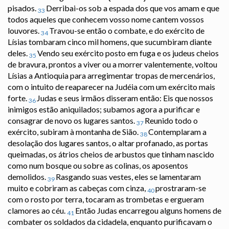
pisados.
Derribai-os sob a espada dos que vos amam e que
33
todos aqueles que conhecem vosso nome cantem vossos
louvores.
Travou-se então o combate, e do exército de
34
Lísias tombaram cinco mil homens, que sucumbiram diante
deles.
Vendo seu exército posto em fuga e os judeus cheios
35
de bravura, prontos a viver ou a morrer valentemente, voltou
Lísias a Antioquia para arregimentar tropas de mercenários,
com o intuito de reaparecer na Judéia com um exército mais
forte.
Judas e seus irmãos disseram então: Eis que nossos
36
inimigos estão aniquilados; subamos agora a purificar e
consagrar de novo os lugares santos.
Reunido todo o
37
exército, subiram à montanha de Sião.
Contemplaram a
38
desolação dos lugares santos, o altar profanado, as portas
queimadas, os átrios cheios de arbustos que tinham nascido
como num bosque ou sobre as colinas, os aposentos
demolidos.
Rasgando suas vestes, eles se lamentaram
39
muito e cobriram as cabeças com cinza,
prostraram-se
40
com o rosto por terra, tocaram as trombetas e ergueram
clamores ao céu.
Então Judas encarregou alguns homens de
41
combater os soldados da cidadela, enquanto purificavam o