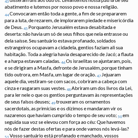
43
abatimento e lutemos por nosso povo e nossa religião.
Convocaram então toda a gente, a fim de se prepararem
44
para a luta, de rezarem, de implorarem piedade e misericórdia
de Deus.
Porquanto Jerusalém estava desabitada e
45
deserta: não havia um só de seus filhos que nela entrasse ou
dela saísse. Seu santuário estava profanado, soldados
estrangeiros ocupavam a cidadela, gentios faziam ali sua
habitação. Toda a alegria havia desaparecido de Jacó; a flauta
e a harpa estavam caladas.
Os israelitas se ajuntaram, pois,
46
e se dirigiram a Masfa, defronte de Jerusalém, porque tinham
tido outrora, em Masfa, um lugar de oração.
Jejuaram
47
aquele dia, vestiram-se com sacos, cobriram a cabeça com
cinza e rasgaram suas vestes.
Abriram um dos livros da Lei,
48
para ler nele o que os gentios perguntavam às representações
de seus falsos deuses;
trouxeram os ornamentos
49
sacerdotais, as primícias e os dízimos e mandaram vir os
nazarenos que haviam cumprido o tempo de seu voto;
em
50
seguida sua voz se elevou com força ao céu: Que havemos
nós de fazer destas ofertas e para onde vamos nós levá-las?
Vosso santuário está profanado e manchado, vossos
51