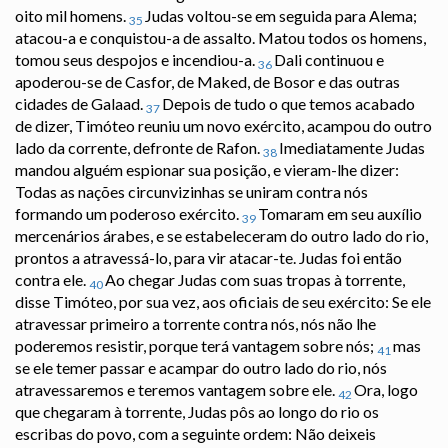
oito mil homens.
Judas voltou-se em seguida para Alema;
35
atacou-a e conquistou-a de assalto. Matou todos os homens,
tomou seus despojos e incendiou-a.
Dali continuou e
36
apoderou-se de Casfor, de Maked, de Bosor e das outras
cidades de Galaad.
Depois de tudo o que temos acabado
37
de dizer, Timóteo reuniu um novo exército, acampou do outro
lado da corrente, defronte de Rafon.
Imediatamente Judas
38
mandou alguém espionar sua posição, e vieram-lhe dizer:
Todas as nações circunvizinhas se uniram contra nós
formando um poderoso exército.
Tomaram em seu auxílio
39
mercenários árabes, e se estabeleceram do outro lado do rio,
prontos a atravessá-lo, para vir atacar-te. Judas foi então
contra ele.
Ao chegar Judas com suas tropas à torrente,
40
disse Timóteo, por sua vez, aos oficiais de seu exército: Se ele
atravessar primeiro a torrente contra nós, nós não lhe
poderemos resistir, porque terá vantagem sobre nós;
mas
41
se ele temer passar e acampar do outro lado do rio, nós
atravessaremos e teremos vantagem sobre ele.
Ora, logo
42
que chegaram à torrente, Judas pôs ao longo do rio os
escribas do povo, com a seguinte ordem: Não deixeis