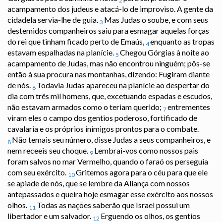
2
acampamento dos judeus e atacá-lo de improviso. A gente da
cidadela servia-lhe de guia.
Mas Judas o soube, e com seus
3
destemidos companheiros saiu para esmagar aquelas forças
do rei que tinham ficado perto de Emaús,
enquanto as tropas
4
estavam espalhadas na planície.
Chegou Górgias à noite ao
5
acampamento de Judas, mas não encontrou ninguém; pôs-se
então à sua procura nas montanhas, dizendo: Fugiram diante
de nós.
Todavia Judas apareceu na planície ao despertar do
6
dia com três mil homens, que, excetuando espadas e escudos,
não estavam armados como o teriam querido;
entrementes
7
viram eles o campo dos gentios poderoso, fortificado de
cavalaria e os próprios inimigos prontos para o combate.
Não temais seu número, disse Judas a seus companheiros, e
8
nem receeis seu choque.
Lembrai-vos como nossos pais
9
foram salvos no mar Vermelho, quando o faraó os perseguia
com seu exército.
Gritemos agora para o céu para que ele
10
se apiade de nós, que se lembre da Aliança com nossos
antepassados e queira hoje esmagar esse exército aos nossos
olhos.
Todas as nações saberão que Israel possui um
11
libertador e um salvador.
Erguendo os olhos, os gentios
12