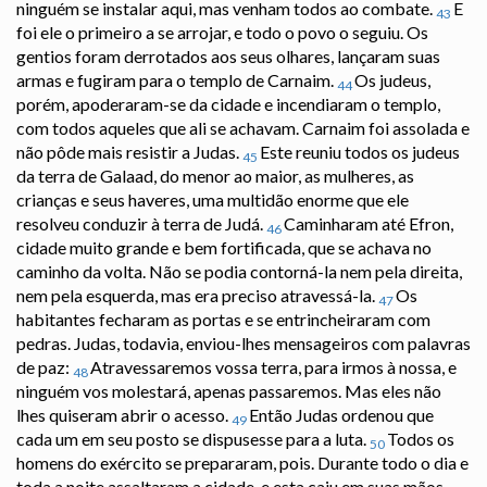
ninguém se instalar aqui, mas venham todos ao combate.
E
43
foi ele o primeiro a se arrojar, e todo o povo o seguiu. Os
gentios foram derrotados aos seus olhares, lançaram suas
armas e fugiram para o templo de Carnaim.
Os judeus,
44
porém, apoderaram-se da cidade e incendiaram o templo,
com todos aqueles que ali se achavam. Carnaim foi assolada e
não pôde mais resistir a Judas.
Este reuniu todos os judeus
45
da terra de Galaad, do menor ao maior, as mulheres, as
crianças e seus haveres, uma multidão enorme que ele
resolveu conduzir à terra de Judá.
Caminharam até Efron,
46
cidade muito grande e bem fortificada, que se achava no
caminho da volta. Não se podia contorná-la nem pela direita,
nem pela esquerda, mas era preciso atravessá-la.
Os
47
habitantes fecharam as portas e se entrincheiraram com
pedras. Judas, todavia, enviou-lhes mensageiros com palavras
de paz:
Atravessaremos vossa terra, para irmos à nossa, e
48
ninguém vos molestará, apenas passaremos. Mas eles não
lhes quiseram abrir o acesso.
Então Judas ordenou que
49
cada um em seu posto se dispusesse para a luta.
Todos os
50
homens do exército se prepararam, pois. Durante todo o dia e
toda a noite assaltaram a cidade, e esta caiu em suas mãos.