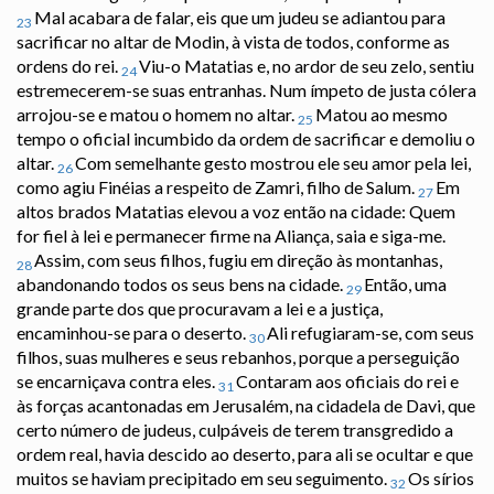
Mal acabara de falar, eis que um judeu se adiantou para
23
sacrificar no altar de Modin, à vista de todos, conforme as
ordens do rei.
Viu-o Matatias e, no ardor de seu zelo, sentiu
24
estremecerem-se suas entranhas. Num ímpeto de justa cólera
arrojou-se e matou o homem no altar.
Matou ao mesmo
25
tempo o oficial incumbido da ordem de sacrificar e demoliu o
altar.
Com semelhante gesto mostrou ele seu amor pela lei,
26
como agiu Finéias a respeito de Zamri, filho de Salum.
Em
27
altos brados Matatias elevou a voz então na cidade: Quem
for fiel à lei e permanecer firme na Aliança, saia e siga-me.
Assim, com seus filhos, fugiu em direção às montanhas,
28
abandonando todos os seus bens na cidade.
Então, uma
29
grande parte dos que procuravam a lei e a justiça,
encaminhou-se para o deserto.
Ali refugiaram-se, com seus
30
filhos, suas mulheres e seus rebanhos, porque a perseguição
se encarniçava contra eles.
Contaram aos oficiais do rei e
31
às forças acantonadas em Jerusalém, na cidadela de Davi, que
certo número de judeus, culpáveis de terem transgredido a
ordem real, havia descido ao deserto, para ali se ocultar e que
muitos se haviam precipitado em seu seguimento.
Os sírios
32