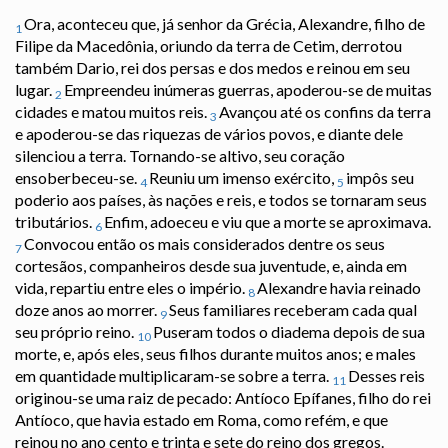
Ora, aconteceu que, já senhor da Grécia, Alexandre, filho de
1
Filipe da Macedônia, oriundo da terra de Cetim, derrotou
também Dario, rei dos persas e dos medos e reinou em seu
lugar.
Empreendeu inúmeras guerras, apoderou-se de muitas
2
cidades e matou muitos reis.
Avançou até os confins da terra
3
e apoderou-se das riquezas de vários povos, e diante dele
silenciou a terra. Tornando-se altivo, seu coração
ensoberbeceu-se.
Reuniu um imenso exército,
impôs seu
4
5
poderio aos países, às nações e reis, e todos se tornaram seus
tributários.
Enfim, adoeceu e viu que a morte se aproximava.
6
Convocou então os mais considerados dentre os seus
7
cortesãos, companheiros desde sua juventude, e, ainda em
vida, repartiu entre eles o império.
Alexandre havia reinado
8
doze anos ao morrer.
Seus familiares receberam cada qual
9
seu próprio reino.
Puseram todos o diadema depois de sua
10
morte, e, após eles, seus filhos durante muitos anos; e males
em quantidade multiplicaram-se sobre a terra.
Desses reis
11
originou-se uma raiz de pecado: Antíoco Epífanes, filho do rei
Antíoco, que havia estado em Roma, como refém, e que
reinou no ano cento e trinta e sete do reino dos gregos.