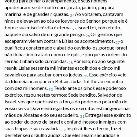
voltou para pilhar o acampamento, e seus homens
apoderaram-se de muito ouro, prata, jacinto, púrpura
marinha, e de grandes riquezas.
Ao voltarem, cantavam
24
hinos e elevavam ao céu os louvores do Senhor, porque ele é
bom e sua misericórdia é eterna.
Israel foi, com efeito,
25
naquele dia salvo de um grande perigo.
Os gentios que
26
escaparam vieram contar a Lísias os acontecimentos,
o
27
qual ficou consternado e abatido ouvindo-os, porque Israel
não tinha sido tratado como ele quis, e porque as ordens do
rei não tinham sido cumpridas.
Por isso, no ano seguinte,
28
reuniu Lísias sessenta mil infantes escolhidos e cinco mil
cavaleiros para acabar com os judeus.
Esse exército veio
29
da Iduméia acampar em Betsur. Judas foi-lhe ao encontro
com dez mil homens.
Tendo ante os olhos esse poderoso
30
exército, rezou nestes termos: Sede bendito, Salvador de
Israel, vós que quebrastes a força do poderoso pela mão do
vosso servo Davi e entregastes os exércitos estrangeiros nas
mãos de Jônatas e do seu escudeiro.
Entregai esse exército
31
ao poder do povo de Israel e confundi nossos inimigos com
suas tropas e sua cavalaria.
Inspirai-lhes o terror, fazei
32
derreter seu orgulho audaz. Que eles sejam sacudidos e