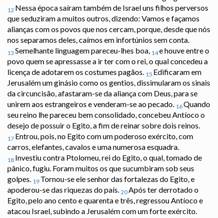
Nessa época saíram também de Israel uns filhos perversos
12
que seduziram a muitos outros, dizendo: Vamos e façamos
alianças com os povos que nos cercam, porque, desde que nós
nos separamos deles, caímos em infortúnios sem conta.
Semelhante linguagem pareceu-lhes boa,
e houve entre o
13
14
povo quem se apressasse a ir ter com o rei, o qual concedeu a
licença de adotarem os costumes pagãos.
Edificaram em
15
Jerusalém um ginásio como os gentios, dissimularam os sinais
da circuncisão, afastaram-se da aliança com Deus, para se
unirem aos estrangeiros e venderam-se ao pecado.
Quando
16
seu reino lhe pareceu bem consolidado, concebeu Antíoco o
desejo de possuir o Egito, a fim de reinar sobre dois reinos.
Entrou, pois, no Egito com um poderoso exército, com
17
carros, elefantes, cavalos e uma numerosa esquadra.
Investiu contra Ptolomeu, rei do Egito, o qual, tomado de
18
pânico, fugiu. Foram muitos os que sucumbiram sob seus
golpes.
Tornou-se ele senhor das fortalezas do Egito, e
19
apoderou-se das riquezas do país.
Após ter derrotado o
20
Egito, pelo ano cento e quarenta e três, regressou Antíoco e
atacou Israel, subindo a Jerusalém com um forte exército.