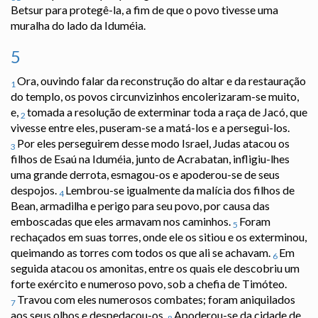
Betsur para protegê-la, a fim de que o povo tivesse uma
muralha do lado da Iduméia.
5
Ora, ouvindo falar da reconstrução do altar e da restauração
1
do templo, os povos circunvizinhos encolerizaram-se muito,
e,
tomada a resolução de exterminar toda a raça de Jacó, que
2
vivesse entre eles, puseram-se a matá-los e a persegui-los.
Por eles perseguirem desse modo Israel, Judas atacou os
3
filhos de Esaú na Iduméia, junto de Acrabatan, infligiu-lhes
uma grande derrota, esmagou-os e apoderou-se de seus
despojos.
Lembrou-se igualmente da malícia dos filhos de
4
Bean, armadilha e perigo para seu povo, por causa das
emboscadas que eles armavam nos caminhos.
Foram
5
rechaçados em suas torres, onde ele os sitiou e os exterminou,
queimando as torres com todos os que ali se achavam.
Em
6
seguida atacou os amonitas, entre os quais ele descobriu um
forte exército e numeroso povo, sob a chefia de Timóteo.
Travou com eles numerosos combates; foram aniquilados
7
aos seus olhos e despedaçou-os.
Apoderou-se da cidade de