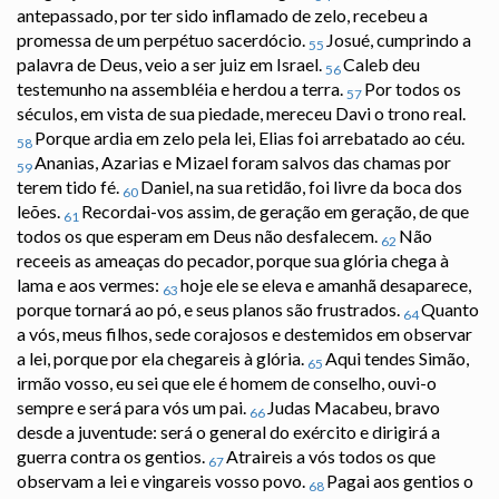
antepassado, por ter sido inflamado de zelo, recebeu a
promessa de um perpétuo sacerdócio.
Josué, cumprindo a
55
palavra de Deus, veio a ser juiz em Israel.
Caleb deu
56
testemunho na assembléia e herdou a terra.
Por todos os
57
séculos, em vista de sua piedade, mereceu Davi o trono real.
Porque ardia em zelo pela lei, Elias foi arrebatado ao céu.
58
Ananias, Azarias e Mizael foram salvos das chamas por
59
terem tido fé.
Daniel, na sua retidão, foi livre da boca dos
60
leões.
Recordai-vos assim, de geração em geração, de que
61
todos os que esperam em Deus não desfalecem.
Não
62
receeis as ameaças do pecador, porque sua glória chega à
lama e aos vermes:
hoje ele se eleva e amanhã desaparece,
63
porque tornará ao pó, e seus planos são frustrados.
Quanto
64
a vós, meus filhos, sede corajosos e destemidos em observar
a lei, porque por ela chegareis à glória.
Aqui tendes Simão,
65
irmão vosso, eu sei que ele é homem de conselho, ouvi-o
sempre e será para vós um pai.
Judas Macabeu, bravo
66
desde a juventude: será o general do exército e dirigirá a
guerra contra os gentios.
Atraireis a vós todos os que
67
observam a lei e vingareis vosso povo.
Pagai aos gentios o
68