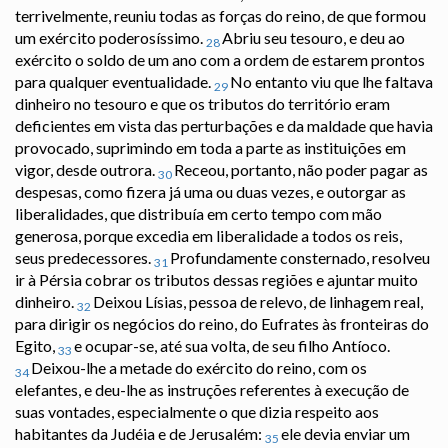
terrivelmente, reuniu todas as forças do reino, de que formou
um exército poderosíssimo.
Abriu seu tesouro, e deu ao
28
exército o soldo de um ano com a ordem de estarem prontos
para qualquer eventualidade.
No entanto viu que lhe faltava
29
dinheiro no tesouro e que os tributos do território eram
deficientes em vista das perturbações e da maldade que havia
provocado, suprimindo em toda a parte as instituições em
vigor, desde outrora.
Receou, portanto, não poder pagar as
30
despesas, como fizera já uma ou duas vezes, e outorgar as
liberalidades, que distribuía em certo tempo com mão
generosa, porque excedia em liberalidade a todos os reis,
seus predecessores.
Profundamente consternado, resolveu
31
ir à Pérsia cobrar os tributos dessas regiões e ajuntar muito
dinheiro.
Deixou Lísias, pessoa de relevo, de linhagem real,
32
para dirigir os negócios do reino, do Eufrates às fronteiras do
Egito,
e ocupar-se, até sua volta, de seu filho Antíoco.
33
Deixou-lhe a metade do exército do reino, com os
34
elefantes, e deu-lhe as instruções referentes à execução de
suas vontades, especialmente o que dizia respeito aos
habitantes da Judéia e de Jerusalém:
ele devia enviar um
35