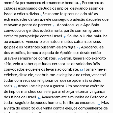
memória permaneceu eternamente bendita.
Percorreu as
8
cidades expulsando de Judá os ímpios, desviando assim de
Israel a cólera divina.
Seu nome foi pronunciado até as
9
extremidades da terra, e ele conseguiu a adesão daqueles que
estavam a ponto de perecer.
Aconteceu que Apolônio
10
convocou os gentios e, de Samaria, partiu com um grande
exército para pelejar contra Israel.
Soube-o Judas, saiu-lhe
11
ao encontro, venceu-o e o matou; muitos caíram aos seus
golpes e os restantes puseram-se em fuga.
Apoderou-se
12
dos espólios, tomou a espada de Apolônio, e desde então
usava-a sempre nos combates.
Seron, general do exército
13
sírio, veio a saber que Judas cercara-se de soldados fiéis
convocados e que ele os levara ao combate.
Tornar-me-ei
14
célebre, disse ele, e cobrir-me-ei de glória no reino, vencerei
Judas com seus correligionários, que se opõem às ordens
reais.
Armou-se ele para a guerra. Um poderoso exército
15
de ímpios marchou com ele, para reforçar e tomar vingança
dos filhos de Israel.
Avançaram até a muralha de Betoron e
16
Judas, seguido de poucos homens, foi-lhe ao encontro.
Mas
17
à vista do exército que vinha contra eles, os companheiros de