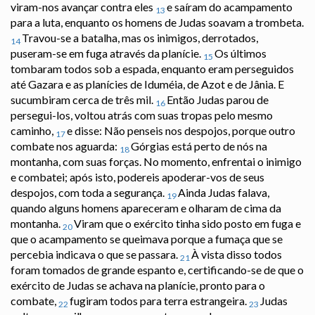
viram-nos avançar contra eles
e saíram do acampamento
13
para a luta, enquanto os homens de Judas soavam a trombeta.
Travou-se a batalha, mas os inimigos, derrotados,
14
puseram-se em fuga através da planície.
Os últimos
15
tombaram todos sob a espada, enquanto eram perseguidos
até Gazara e as planícies de Iduméia, de Azot e de Jânia. E
sucumbiram cerca de três mil.
Então Judas parou de
16
persegui-los, voltou atrás com suas tropas pelo mesmo
caminho,
e disse: Não penseis nos despojos, porque outro
17
combate nos aguarda:
Górgias está perto de nós na
18
montanha, com suas forças. No momento, enfrentai o inimigo
e combatei; após isto, podereis apoderar-vos de seus
despojos, com toda a segurança.
Ainda Judas falava,
19
quando alguns homens apareceram e olharam de cima da
montanha.
Viram que o exército tinha sido posto em fuga e
20
que o acampamento se queimava porque a fumaça que se
percebia indicava o que se passara.
À vista disso todos
21
foram tomados de grande espanto e, certificando-se de que o
exército de Judas se achava na planície, pronto para o
combate,
fugiram todos para terra estrangeira.
Judas
22
23