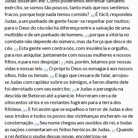
Judas disseram-lhe: Como poderemos enfrentar tamanho
exército, se somos tão poucos, tanto mais que nos sentimos
fracos, porque hoje nada temos comido?
É fácil, respondeu
18
Judas, a um punhado de gente fazer-se respeitar por muitos;
para o Deus do céu não há diferença entre a salvação de uma
multidão e de um punhado de homens,
porque a vitória no
19
combate não depende do número, mas da força que desce do
céu.
Esta gente vem contra nós, com insolência e orgulho,
20
para nos aniquilar, juntamente com nossas mulheres e nossos
filhos, e para nos despojar;
nós, porém, lutamos por nossas
21
vidas e nossas leis.
O próprio Deus os esmagará aos nossos
22
olhos. Não os temais.
E logo que cessara de falar, arrojou-
23
se Judas com rapidez sobre os inimigos, e Seron diante dele
foi derrotado com seu exército;
e Judas o perseguiu na
24
descida de Betoron até a planície. Morreram cerca de
oitocentos sírios e os restantes fugiram para a terra dos
filisteus.
E foi assim que se espalhou o terror de Judas e dos
25
seus irmãos e todos os povos das vizinhanças encheram-se de
consternação.
Seu nome chegou aos ouvidos do rei, e todas
26
as nações comentaram os feitos heróicos de Judas.
Quando
27
o rei Antíoco soube dessas novas, encolerizou-se