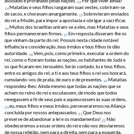
assolado e profanado pelas nações.
Por que viver ainda?
13
Matatias e seus filhos rasgaram suas vestes, cobriram-se
14
de sacos, e choravam amargamente.
Sobrevieram enviados
15
do rei a Modin, para impor a apostasia e obrigar a sacrificar.
Muitos dos israelitas uniram-se a eles, mas Matatias e seus
16
filhos permaneceram firmes.
Em resposta disseram-lhe os
17
que vinham da parte do rei: Possuis nesta cidade notável
influência e consideração, teus irmãos e teus filhos te dão
autoridade.
Vem, pois, como primeiro, executar a ordem do
18
rei, como o fizeram todas as nações, os habitantes de Judá e
os que ficaram em Jerusalém. Serás contado, tu e teus filhos,
entre os amigos do rei; a ti e aos teus filhos o rei vos honrará,
cumulando-vos de prata, de ouro e de presentes.
Matatias
19
respondeu-lhes: Ainda mesmo que todas as nações que se
acham no reino do rei o escutassem, de modo que todos
renegassem a fé de seus pais e aquiescessem às suas ordens,
eu, meus filhos e meus irmãos, perseveraremos na Aliança
20
concluída por nossos antepassados.
Que Deus nos
21
preserve de abandonar a lei e os mandamentos!
Não
22
obedeceremos a essas ordens do rei e não nos desviaremos
de nossa religião, nem para a direita, nem para a esquerda.