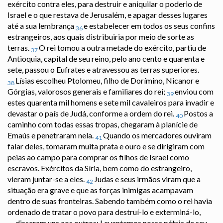
exército contra eles, para destruir e aniquilar o poderio de
Israel e o que restava de Jerusalém, e apagar desses lugares
até a sua lembrança
e estabelecer em todos os seus confins
36
estrangeiros, aos quais distribuiria por meio de sorte as
terras.
O rei tomou a outra metade do exército, partiu de
37
Antioquia, capital de seu reino, pelo ano cento e quarenta e
sete, passou o Eufrates e atravessou as terras superiores.
Lísias escolheu Ptolomeu, filho de Dorímino, Nicanor e
38
Górgias, valorosos generais e familiares do rei;
enviou com
39
estes quarenta mil homens e sete mil cavaleiros para invadir e
devastar o país de Judá, conforme a ordem do rei.
Postos a
40
caminho com todas essas tropas, chegaram à planície de
Emaús e penetraram nela.
Quando os mercadores ouviram
41
falar deles, tomaram muita prata e ouro e se dirigiram com
peias ao campo para comprar os filhos de Israel como
escravos. Exércitos da Síria, bem como do estrangeiro,
vieram juntar-se a eles.
Judas e seus irmãos viram que a
42
situação era grave e que as forças inimigas acampavam
dentro de suas fronteiras. Sabendo também como o rei havia
ordenado de tratar o povo para destruí-lo e exterminá-lo,
disseram uns aos outros: Levantemos nossa pátria de seu