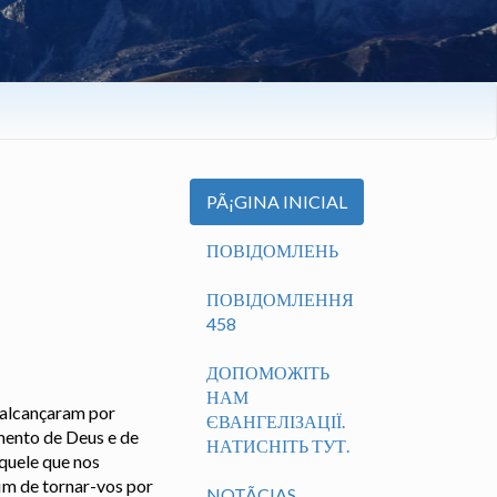
PÃ¡GINA INICIAL
ПОВІДОМЛЕНЬ
ПОВІДОМЛЕННЯ
458
ДОПОМОЖІТЬ
НАМ
, alcançaram por
ЄВАНГЕЛІЗАЦІЇ.
mento de Deus e de
НАТИСНІТЬ ТУТ.
aquele que nos
im de tornar-vos por
NOTÃ­CIAS