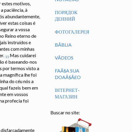
 estes motivos,
a paciência, à
ПОРЯДОК
vós abundantemente,
ДЕННИЙ
ver estas coisas é
segurar a vossa
ФОТОГАЛЕРЕЯ
no Reino eterno de
ais instruídos e
BÃ­BLIA
lantes com minhas
er.
Mas cuidarei
15
VÃ­DEOS
não é baseando-nos
s por termos visto a
FAÃ§A SUA
a magnífica lhe foi
DOAÃ§Ã£O
inha do céu nós a
 qual fazeis bem em
ІНТЕРНЕТ-
ante em vossos
МАГАЗИН
a profecia foi
Buscar no site:
o disfarçadamente