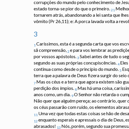
corrupções do mundo pelo conhecimento de Jesus 
estado torna-se pior do que o primeiro.
Melhor
21
tornarem atrás, abandonando a lei santa que lhes
vômito (Pr 26,11); e: A porca lavada volta a revo
3
Caríssimos, esta é a segunda carta que vos es
1
sã compreensão,
e para vos lembrar as prediç
2
por vossos apóstolos.
Sabei antes de tudo o se
3
segundo as suas próprias concupiscências.
Eles
4
continua como desde o princípio do mundo.
Esq
5
terra que a palavra de Deus fizera surgir do seio
Mas os céus e a terra que agora existem são gu
7
perdição dos ímpios.
Mas há uma coisa, caríssim
8
anos como, um dia.
O Senhor não retarda o cum
9
Não quer que alguém pereça; ao contrário, quer
os céus passarão com ruído, os elementos abrasa
Uma vez que todas estas coisas se hão de desag
11
enquanto esperais e apressais o dia de Deus, e
12
abrasados!
Nós, porém, segundo sua promessa,
13