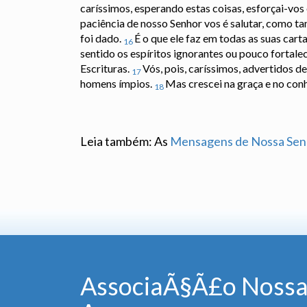
caríssimos, esperando estas coisas, esforçai-vos
paciência de nosso Senhor vos é salutar, como 
foi dado.
É o que ele faz em todas as suas cart
16
sentido os espíritos ignorantes ou pouco fortal
Escrituras.
Vós, pois, caríssimos, advertidos d
17
homens ímpios.
Mas crescei na graça e no conh
18
Leia também: As
Mensagens de Nossa Sen
AssociaÃ§Ã£o Nossa