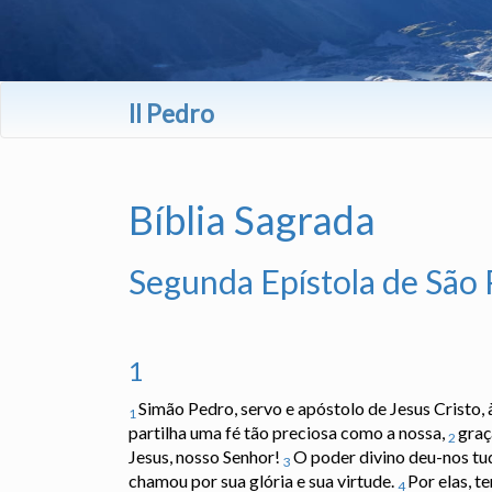
II Pedro
Bíblia Sagrada
Segunda Epístola de São
1
Simão Pedro, servo e apóstolo de Jesus Cristo, 
1
partilha uma fé tão preciosa como a nossa,
graç
2
Jesus, nosso Senhor!
O poder divino deu-nos tud
3
chamou por sua glória e sua virtude.
Por elas, t
4