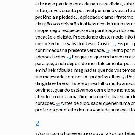
este meio participantes da natureza divina, sub
esforçai-vos quanto possível por unir à vossa fé a 
paciência a piedade,
à piedade o amor fraterno,
7
elas não vos deixarão inativos nem infrutuosos 
míope, cego: esqueceu-se da purificação dos seu
vocação e eleição. Procedendo deste modo, não 
nosso Senhor e Salvador Jesus Cristo.
Eis por 
12
confirmados na presente verdade.
Tenho por m
13
admoestações.
Porque sei que em breve terei 
14
para que, ainda depois do meu falecimento, poss
em hábeis fábulas imaginadas que nós vos temos 
sua majestade com nossos próprios olhos.
Porq
17
dirigida esta voz: Este é o meu Filho muito ama
ouvimos, quando estávamos com ele no monte s
atender, como a uma lâmpada que brilha em um lu
corações.
Antes de tudo, sabei que nenhuma pr
20
proferida por efeito de uma vontade humana. Hom
2
Assim como houve entre o povo falsos profetas
1