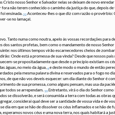
Cristo nosso Senhor e Salvador nelas se deixam de novo enredar e
 fora não terem conhecido o caminho da justiça do que, depois de 
 foi ensinada.
Aconteceu-lhes o que diz com razão o provérbio: 
22
lver-se no lamaçal.
crevo. Tanto numa como noutra, apelo às vossas recordações para 
ões dos santos profetas, bem como o mandamento de nosso Senhor 
guinte: nos últimos tempos virão escarnecedores cheios de zombari
 dirão: Onde está a promessa de sua vinda? Desde que nossos pais
uecem-se propositadamente que desde o princípio existiam os cé
 das águas, no meio da água,
e deste modo o mundo de então perec
6
ardados pela mesma palavra divina e reservados para o fogo no dia
os, de que não vos deveis esquecer: um dia diante do Senhor é com
primento de sua promessa, como alguns pensam, mas usa da paciê
 que todos se arrependam.
Entretanto, virá o dia do Senhor como 
10
dos se dissolverão, e será consumida a terra com todas as obras q
regar, considerai qual deve ser a santidade de vossa vida e de vo
sse dia em que se hão de dissolver os céus inflamados e se hão de 
 esperamos novos céus e uma nova terra, nos quais habitará a just