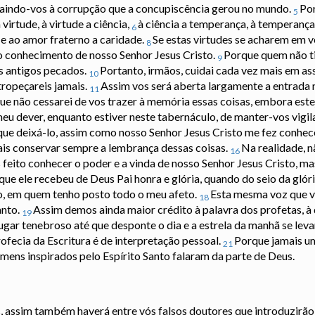
traindo-vos à corrupção que a concupiscência gerou no mundo.
Por
5
virtude, à virtude a ciência,
à ciência a temperança, à temperança 
6
 e ao amor fraterno a caridade.
Se estas virtudes se acharem em 
8
no conhecimento de nosso Senhor Jesus Cristo.
Porque quem não ti
9
s antigos pecados.
Portanto, irmãos, cuidai cada vez mais em as
10
tropeçareis jamais.
Assim vos será aberta largamente a entrada 
11
que não cessarei de vos trazer à memória essas coisas, embora estej
eu dever, enquanto estiver neste tabernáculo, de manter-vos vigi
que deixá-lo, assim como nosso Senhor Jesus Cristo me fez conhec
ais conservar sempre a lembrança dessas coisas.
Na realidade, 
16
feito conhecer o poder e a vinda de nosso Senhor Jesus Cristo, ma
ue ele recebeu de Deus Pai honra e glória, quando do seio da glóri
do, em quem tenho posto todo o meu afeto.
Esta mesma voz que v
18
anto.
Assim demos ainda maior crédito à palavra dos profetas, à
19
gar tenebroso até que desponte o dia e a estrela da manhã se lev
ofecia da Escritura é de interpretação pessoal.
Porque jamais um
21
ens inspirados pelo Espírito Santo falaram da parte de Deus.
, assim também haverá entre vós falsos doutores que introduzirã