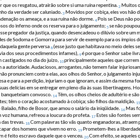
r que os resgatou, atrairão sobre si uma ruína repentina.
Muitos o
2
nho da verdade ser caluniado.
Movidos por cobiça, eles vos hão d
3
ndenação os ameaça, e a sua ruína não dorme.
Pois se Deus não po
4
sos do inferno onde os reserva para o julgamento;
se não poupou
5
 esse pregador da justiça, quando desencadeou o dilúvio sobre um
ades de Sodoma e Gomorra para servir de exemplo para os ímpios d
a daquela gente perversa
(esse justo que habitava no meio deles se
8
uvia dos seus procedimentos infames),
é porque o Senhor sabe liv
9
 castigados no dia do juízo,
principalmente aqueles que correm
10
 a autoridade. Audaciosos, arrogantes, não temem falar injuriosam
não pronunciem contra elas, aos olhos do Senhor, o julgamento inju
presa e para a perdição, injuriam o que ignoram, e assim da mesma f
uas delícias em se entregar em pleno dia às suas libertinagens. H
e banqueteiam convosco.
Têm, os olhos cheios de adultério e são
14
tes; têm o coração acostumado à cobiça; são filhos da maldição.
1
Balaão, filho de Bosor, que amou o salário da iniqüidade.
Mas fo
16
 voz humana, refreou a loucura do profeta.
Estes são fontes se
17
 das trevas.
Com palavras tão vãs quanto enganadoras, atraem p
18
capar dos homens que vivem no erro.
Prometem-lhes a liberdade
19
 é feito escravo daquele que o venceu.
Com efeito, se aqueles 
20