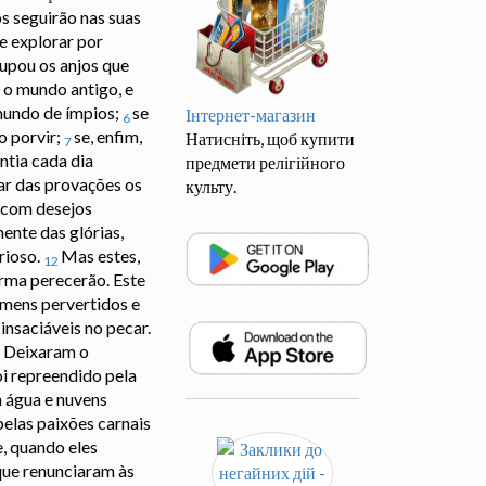
s seguirão nas suas
e explorar por
upou os anjos que
 o mundo antigo, e
 mundo de ímpios;
se
Інтернет-магазин
6
o porvir;
se, enfim,
Натисніть, щоб купити
7
ntia cada dia
предмети релігійного
rar das provações os
культу.
 com desejos
ente das glórias,
rioso.
Mas estes,
12
orma perecerão. Este
omens pervertidos e
 insaciáveis no pecar.
Deixaram o
5
i repreendido pela
m água e nuvens
elas paixões carnais
, quando eles
que renunciaram às