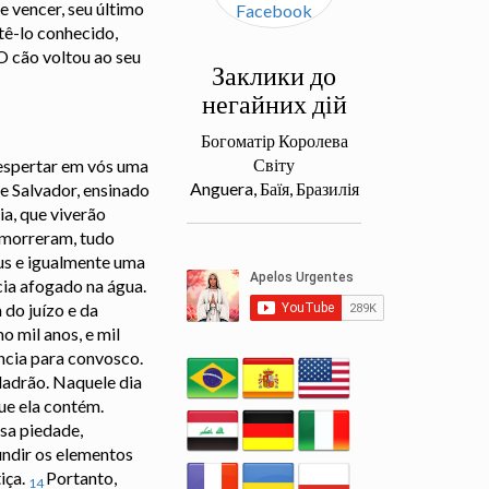
 vencer, seu último
tê-lo conhecido,
O cão voltou ao seu
Заклики до
негайних дій
Богоматір Королева
Світу
despertar em vós uma
Anguera, Баїя, Бразилія
e Salvador, ensinado
a, que viverão
 morreram, tudo
us e igualmente uma
ia afogado na água.
 do juízo e da
o mil anos, e mil
ncia para convosco.
ladrão. Naquele dia
ue ela contém.
ssa piedade,
fundir os elementos
iça.
Portanto,
14