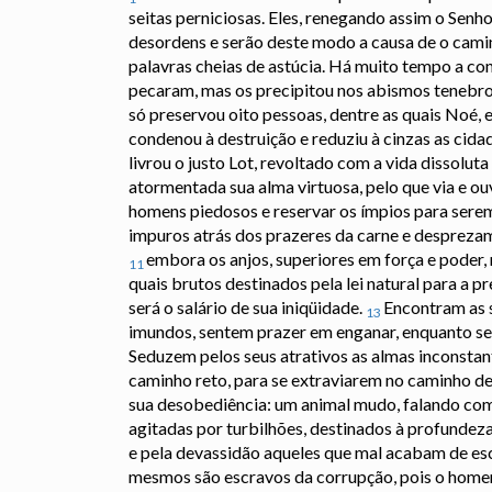
seitas perniciosas. Eles, renegando assim o Senho
desordens e serão deste modo a causa de o cami
palavras cheias de astúcia. Há muito tempo a co
pecaram, mas os precipitou nos abismos tenebro
só preservou oito pessoas, dentre as quais Noé,
condenou à destruição e reduziu à cinzas as cid
livrou o justo Lot, revoltado com a vida dissolut
atormentada sua alma virtuosa, pelo que via e o
homens piedosos e reservar os ímpios para serem
impuros atrás dos prazeres da carne e desprezam
embora os anjos, superiores em força e poder, 
11
quais brutos destinados pela lei natural para a 
será o salário de sua iniqüidade.
Encontram as s
13
imundos, sentem prazer em enganar, enquanto s
Seduzem pelos seus atrativos as almas inconstan
caminho reto, para se extraviarem no caminho de 
sua desobediência: um animal mudo, falando com
agitadas por turbilhões, destinados à profundeza
e pela devassidão aqueles que mal acabam de es
mesmos são escravos da corrupção, pois o homem