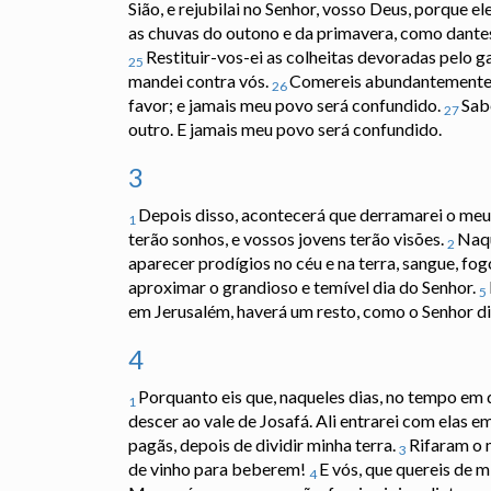
Sião, e rejubilai no Senhor, vosso Deus, porque e
as chuvas do outono e da primavera, como dante
Restituir-vos-ei as colheitas devoradas pelo g
25
mandei contra vós.
Comereis abundantemente e 
26
favor; e jamais meu povo será confundido.
Sabe
27
outro. E jamais meu povo será confundido.
3
Depois disso, acontecerá que derramarei o meu E
1
terão sonhos, e vossos jovens terão visões.
Naqu
2
aparecer prodígios no céu e na terra, sangue, fog
aproximar o grandioso e temível dia do Senhor.
5
em Jerusalém, haverá um resto, como o Senhor dis
4
Porquanto eis que, naqueles dias, no tempo em q
1
descer ao vale de Josafá. Ali entrarei com elas e
pagãs, depois de dividir minha terra.
Rifaram o 
3
de vinho para beberem!
E vós, que quereis de mi
4