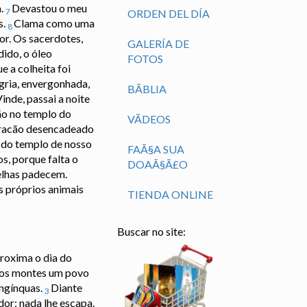
a.
Devastou o meu
7
ORDEN DEL DÍA
s.
Clama como uma
8
or. Os sacerdotes,
GALERÍA DE
dido, o óleo
FOTOS
 a colheita foi
egria, envergonhada,
BÃ­BLIA
inde, passai a noite
ção no templo do
VÃ­DEOS
furacão desencadeado
 do templo de nosso
FAÃ§A SUA
s, porque falta o
DOAÃ§Ã£O
elhas padecem.
s próprios animais
TIENDA ONLINE
Buscar no site:
proxima o dia do
e os montes um povo
ongínquas.
Diante
3
dor; nada lhe escapa.