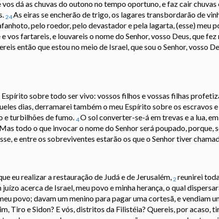
le vos dá as chuvas do outono no tempo oportuno, e faz cair chuvas
s.
As eiras se encherão de trigo, os lagares transbordarão de vin
24
afanhoto, pelo roedor, pelo devastador e pela lagarta, (esse) meu 
vos fartareis, e louvareis o nome do Senhor, vosso Deus, que fez
reis então que estou no meio de Israel, que sou o Senhor, vosso De
spírito sobre todo ser vivo: vossos filhos e vossas filhas profeti
eles dias, derramarei também o meu Espírito sobre os escravos e
o e turbilhões de fumo.
O sol converter-se-á em trevas e a lua, em
4
Mas todo o que invocar o nome do Senhor será poupado, porque, s
se, e entre os sobreviventes estarão os que o Senhor tiver chama
ue eu realizar a restauração de Judá e de Jerusalém,
reunirei toda
2
m juízo acerca de Israel, meu povo e minha herança, o qual dispers
meu povo; davam um menino para pagar uma cortesã, e vendiam u
m, Tiro e Sidon? E vós, distritos da Filistéia? Quereis, por acaso, 