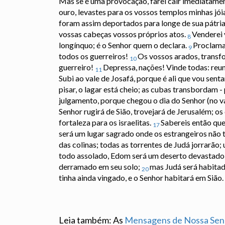
Mas se é uma provocação, farei cair imediatame
ouro, levastes para os vossos templos minhas jói
foram assim deportados para longe de sua pátria
vossas cabeças vossos próprios atos.
Venderei 
8
longínquo; é o Senhor quem o declara.
Proclamai
9
todos os guerreiros!
Os vossos arados, transf
10
guerreiro!
Depressa, nações! Vinde todas: reun
11
Subi ao vale de Josafá, porque é ali que vou sen
pisar, o lagar está cheio; as cubas transbordam
julgamento, porque chegou o dia do Senhor (no v
Senhor rugirá de Sião, trovejará de Jerusalém; o
fortaleza para os israelitas.
Sabereis então que
17
será um lugar sagrado onde os estrangeiros não 
das colinas; todas as torrentes de Judá jorrarão;
todo assolado, Edom será um deserto devastado, 
derramado em seu solo;
mas Judá será habitad
20
tinha ainda vingado, e o Senhor habitará em Sião.
Leia também: As
Mensagens de Nossa Sen