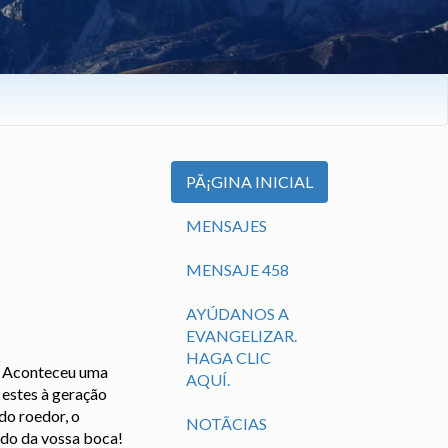
PÃ¡GINA INICIAL
MENSAJES
MENSAJE 458
AYÚDANOS A
EVANGELIZAR.
HAGA CLIC
a! Aconteceu uma
AQUÍ.
e estes à geração
do roedor, o
NOTÃ­CIAS
rado da vossa boca!