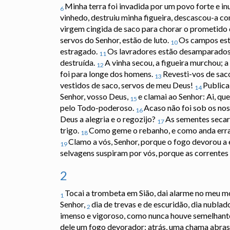
Minha terra foi invadida por um povo forte e in
6
vinhedo, destruiu minha figueira, descascou-a c
virgem cingida de saco para chorar o prometido 
servos do Senhor, estão de luto.
Os campos estã
10
estragado.
Os lavradores estão desamparados, 
11
destruída.
A vinha secou, a figueira murchou; a
12
foi para longe dos homens.
Revesti-vos de saco
13
vestidos de saco, servos de meu Deus!
Publica
14
Senhor, vosso Deus,
e clamai ao Senhor: Ai, q
15
pelo Todo-poderoso.
Acaso não foi sob os no
16
Deus a alegria e o regozijo?
As sementes secara
17
trigo.
Como geme o rebanho, e como anda erra
18
Clamo a vós, Senhor, porque o fogo devorou a
19
selvagens suspiram por vós, porque as correntes
2
Tocai a trombeta em Sião, dai alarme no meu mo
1
Senhor,
dia de trevas e de escuridão, dia nubla
2
imenso e vigoroso, como nunca houve semelhante 
dele um fogo devorador; atrás, uma chama abrasad