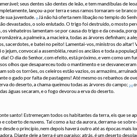
umerável; seus dentes são dentes de leão, e tem mandíbulas de leo
ompletamente, lançou-a por terra e seus ramos tornaram-se branco
de sua juventude.
Já não há oferta nem libação no templo do Senh
9
o devastados, o solo enlutado. O trigo foi destruído, o mosto per
os vinhateiros lamentam-se por causa do trigo e da cevada, porque
 romãzeira, a palmeira, a macieira, todas as árvores definham; a al
s, sacerdotes, e batei no peito! Lamentai-vos, ministros do altar! V
i o jejum, convocai a assembléia, reuni os anciãos e toda a popula
ue dia! O dia do Senhor, com efeito, está próximo, e vem como um 
ssos olhos que desapareceu todo o mantimento e se desvaneceram
m sob os torrões, os celeiros estão vazios, os armazéns, arruinado
nte o gado por falta de pastagens! Até mesmo os rebanhos de ov
 erva do deserto, a chama queimou todas as árvores do campo;
o
20
 das águas secaram, e o fogo devorou a erva do deserto.
nte santo! Estremeçam todos os habitantes da terra, eis que se a
do e coberto de nuvens. Tal como a luz da aurora, derrama-se sobr
desde o princípio, nem depois haverá outro até as épocas mais l
ora. Diante dele a terra é um paraíso; atrás, é um deserto desola