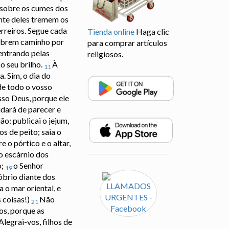
o sobre os cumes dos
nte deles tremem os
erreiros. Segue cada
Tienda online
Haga clic
Abrem caminho por
para comprar artículos
entrando pelas
religiosos.
 o seu brilho.
À
11
. Sim, o dia do
 de todo o vosso
sso Deus, porque ele
dará de parecer e
o: publicai o jejum,
os de peito; saia o
 o pórtico e o altar,
o escárnio dos
o;
o Senhor
19
róbrio diante dos
 o mar oriental, e
 coisas!)
Não
21
os, porque as
Alegrai-vos, filhos de