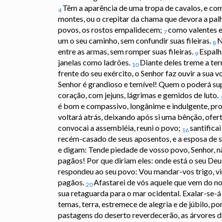
Têm a aparência de uma tropa de cavalos, e co
4
montes, ou o crepitar da chama que devora a pal
povos, os rostos empalidecem;
como valentes e
7
um o seu caminho, sem confundir suas fileiras.
N
8
entre as armas, sem romper suas fileiras.
Espalh
9
janelas como ladrões.
Diante deles treme a terr
10
frente do seu exército, o Senhor faz ouvir a sua 
Senhor é grandioso e temível! Quem o poderá su
coração, com jejuns, lágrimas e gemidos de luto.
é bom e compassivo, longânime e indulgente, pro
voltará atrás, deixando após si uma bênção, ofer
convocai a assembléia, reuni o povo;
santifica
16
recém-casado de seus aposentos, e a esposa de 
e digam: Tende piedade de vosso povo, Senhor, nã
pagãos! Por que diriam eles: onde está o seu De
respondeu ao seu povo: Vou mandar-vos trigo, vinh
pagãos.
Afastarei de vós aquele que vem do nor
20
sua retaguarda para o mar ocidental. Exalar-se-á
temas, terra, estremece de alegria e de júbilo, p
pastagens do deserto reverdecerão, as árvores d