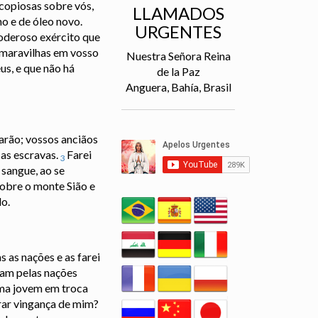
 copiosas sobre vós,
LLAMADOS
ho e de óleo novo.
URGENTES
poderoso exército que
 maravilhas em vosso
Nuestra Señora Reina
us, e que não há
de la Paz
Anguera, Bahía, Brasil
zarão; vossos anciãos
 as escravas.
Farei
3
 sangue, ao se
obre o monte Sião e
do.
s as nações e as farei
aram pelas nações
ma jovem em troca
tirar vingança de mim?