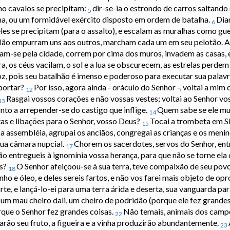
mo cavalos se precipitam:
dir-se-ia o estrondo de carros saltand
5
ha, ou um formidável exército disposto em ordem de batalha.
Dia
6
les se precipitam (para o assalto), e escalam as muralhas como gu
ão empurram uns aos outros, marcham cada um em seu pelotão. 
am-se pela cidade, correm por cima dos muros, invadem as casas, 
a, os céus vacilam, o sol e a lua se obscurecem, as estrelas perdem
voz, pois seu batalhão é imenso e poderoso para executar sua palavra
portar?
Por isso, agora ainda - oráculo do Senhor -, voltai a mim
12
Rasgai vossos corações e não vossas vestes; voltai ao Senhor vo
13
nto a arrepender-se do castigo que inflige.
Quem sabe se ele mu
14
tas e libações para o Senhor, vosso Deus?
Tocai a trombeta em Siã
15
i a assembléia, agrupai os anciãos, congregai as crianças e os menin
sua câmara nupcial.
Chorem os sacerdotes, servos do Senhor, entre
17
o entregueis à ignomínia vossa herança, para que não se torne ela 
us?
O Senhor afeiçoou-se à sua terra, teve compaixão de seu pov
18
o e óleo, e deles sereis fartos, e não vos farei mais objeto de op
te, e lançá-lo-ei para uma terra árida e deserta, sua vanguarda para
 um mau cheiro dali, um cheiro de podridão (porque ele fez grandes
orque o Senhor fez grandes coisas.
Não temais, animais dos camp
22
arão seu fruto, a figueira e a vinha produzirão abundantemente.
23