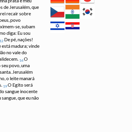
nha prata e meu
os de Jerusalém, que
rei recair sobre
abeus, povo
roximem-se, subam
mo diga: Eu sou
De pé, nações!
12
e está madura; vinde
ão no vale do
palidecem.
O
16
o seu povo, uma
santa. Jerusalém
ho, o leite manará
s.
O Egito será
19
 do sangue inocente
u sangue, que eu não