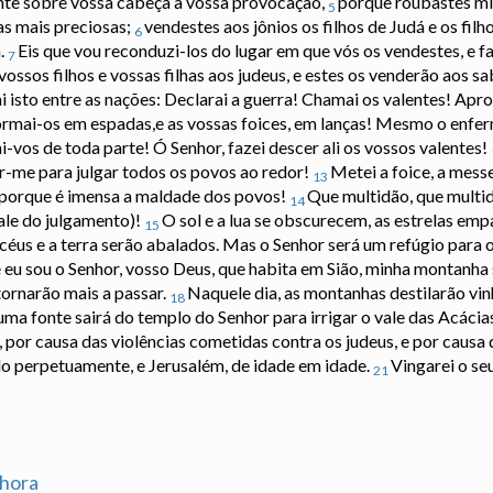
nte sobre vossa cabeça a vossa provocação,
porque roubastes mi
5
as mais preciosas;
vendestes aos jônios os filhos de Judá e os filh
6
.
Eis que vou reconduzi-los do lugar em que vós os vendestes, e fa
7
vossos filhos e vossas filhas aos judeus, e estes os venderão aos s
 isto entre as nações: Declarai a guerra! Chamai os valentes! Ap
ormai-os em espadas,e as vossas foices, em lanças! Mesmo o enfer
i-vos de toda parte! Ó Senhor, fazei descer ali os vossos valentes!
tar-me para julgar todos os povos ao redor!
Metei a foice, a mess
13
 - porque é imensa a maldade dos povos!
Que multidão, que multid
14
ale do julgamento)!
O sol e a lua se obscurecem, as estrelas em
15
s céus e a terra serão abalados. Mas o Senhor será um refúgio para 
 eu sou o Senhor, vosso Deus, que habita em Sião, minha montanha 
tornarão mais a passar.
Naquele dia, as montanhas destilarão vin
18
 uma fonte sairá do templo do Senhor para irrigar o vale das Acácia
por causa das violências cometidas contra os judeus, e por causa
o perpetuamente, e Jerusalém, de idade em idade.
Vingarei o se
21
hora