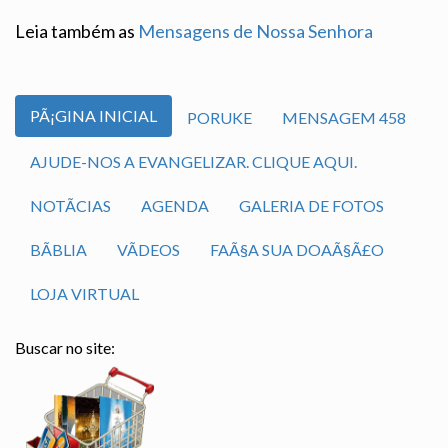
Leia também as
Mensagens de Nossa Senhora
PÃ¡GINA INICIAL
PORUKE
MENSAGEM 458
AJUDE-NOS A EVANGELIZAR. CLIQUE AQUI.
NOTÃ­CIAS
AGENDA
GALERIA DE FOTOS
BÃ­BLIA
VÃ­DEOS
FAÃ§A SUA DOAÃ§Ã£O
LOJA VIRTUAL
Buscar no site: