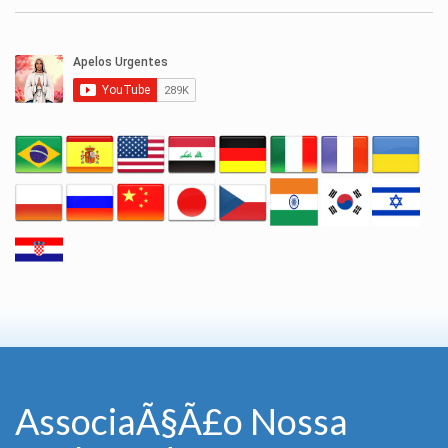
AssociaÃ§Ã£o Nossa