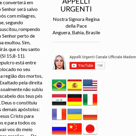
APPELLI
se converterá em
URGENTI
 Senhor será salvo
vós com milagres,
Nostra Signora Regina
ue, segundo
della Pace
suscitou, rompendo
Anguera, Bahia, Brasile
o Senhor perto de
a exultou. Sim,
irás que o teu santo
(Sl 15,8-11).
epulcro está entre
colocado no seu
na região dos mortos,
Exaltado pela direita
ssoalmente não subiu
escabelo dos teus pés
, Deus o constituiu
s demais apóstolos:
esus Cristo para
os e para todos os
lvai-vos do meio
 nas orações.
De