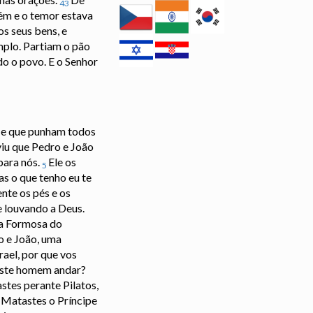
43
ém e o temor estava
s seus bens, e
mplo. Partiam o pão
do o povo. E o Senhor
 e que punham todos
iu que Pedro e João
para nós.
Ele os
5
s o que tenho eu te
nte os pés e os
e louvando a Deus.
ta Formosa do
o e João, uma
rael, por que vos
 este homem andar?
stes perante Pilatos,
Matastes o Príncipe