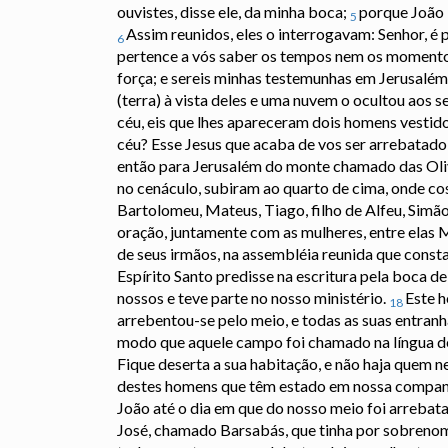
ouvistes, disse ele, da minha boca;
porque João 
5
Assim reunidos, eles o interrogavam: Senhor, é 
6
pertence a vós saber os tempos nem os momentos
força; e sereis minhas testemunhas em Jerusalém
(terra) à vista deles e uma nuvem o ocultou aos se
céu, eis que lhes apareceram dois homens vestid
céu? Esse Jesus que acaba de vos ser arrebatado
então para Jerusalém do monte chamado das Olive
no cenáculo, subiram ao quarto de cima, onde co
Bartolomeu, Mateus, Tiago, filho de Alfeu, Simão
oração, juntamente com as mulheres, entre elas M
de seus irmãos, na assembléia reunida que consta
Espírito Santo predisse na escritura pela boca d
nossos e teve parte no nosso ministério.
Este h
18
arrebentou-se pelo meio, e todas as suas entran
modo que aquele campo foi chamado na língua d
Fique deserta a sua habitação, e não haja quem ne
destes homens que têm estado em nossa companh
João até o dia em que do nosso meio foi arrebat
José, chamado Barsabás, que tinha por sobrenom