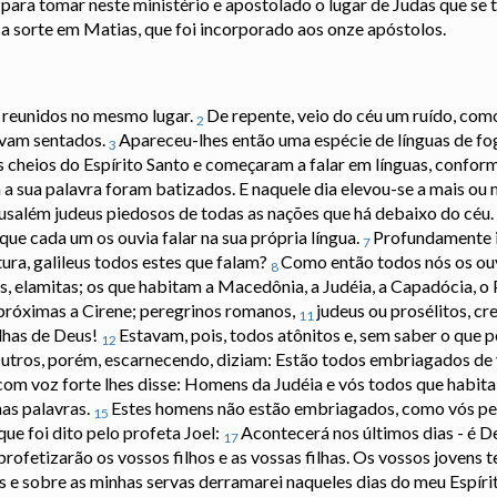
para tomar neste ministério e apostolado o lugar de Judas que se t
 a sorte em Matias, que foi incorporado aos onze apóstolos.
 reunidos no mesmo lugar.
De repente, veio do céu um ruído, com
2
avam sentados.
Apareceu-lhes então uma espécie de línguas de fo
3
 cheios do Espírito Santo e começaram a falar em línguas, conform
a sua palavra foram batizados. E naquele dia elevou-se a mais ou 
salém judeus piedosos de todas as nações que há debaixo do céu.
que cada um os ouvia falar na sua própria língua.
Profundamente 
7
ra, galileus todos estes que falam?
Como então todos nós os ouv
8
, elamitas; os que habitam a Macedônia, a Judéia, a Capadócia, o 
ia próximas a Cirene; peregrinos romanos,
judeus ou prosélitos, cr
11
lhas de Deus!
Estavam, pois, todos atônitos e, sem saber o que 
12
utros, porém, escarnecendo, diziam: Estão todos embriagados de 
om voz forte lhes disse: Homens da Judéia e vós todos que habita
has palavras.
Estes homens não estão embriagados, como vós pens
15
e foi dito pelo profeta Joel:
Acontecerá nos últimos dias - é De
17
rofetizarão os vossos filhos e as vossas filhas. Os vossos jovens te
 e sobre as minhas servas derramarei naqueles dias do meu Espírit