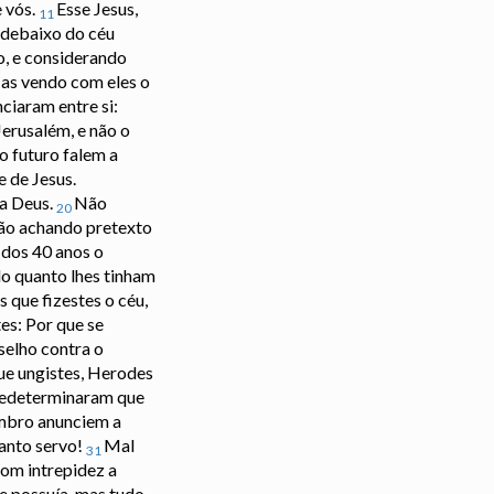
e vós.
Esse Jesus,
11
 debaixo do céu
o, e considerando
as vendo com eles o
ciaram entre si:
erusalém, e não o
o futuro falem a
 de Jesus.
 a Deus.
Não
20
não achando pretexto
 dos 40 anos o
do quanto lhes tinham
 que fizestes o céu,
tes: Por que se
selho contra o
que ungistes, Herodes
predeterminaram que
ombro anunciem a
santo servo!
Mal
31
com intrepidez a
ue possuía, mas tudo