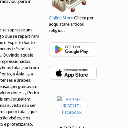
ransviou, para ir
Online Store
Clicca per
acquistare articoli
o se soprasse um
religiosi.
go que se repartiram
e o Espírito Santo
menos três mil o
Ouvindo aquele
6
impressionados,
imos falar, cada um
Ponto, a Ásia,
a
10
etenses e árabes;
pensar, perguntavam
vinho doce.
Pedro
14
is em Jerusalém:
ais, visto não ser
us quem fala -, que
rão visões, e os
o e profetizarão.