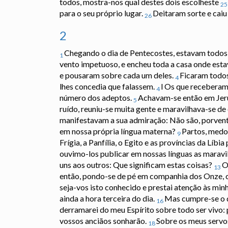
todos, mostra-nos qual destes dois escolheste
25
para o seu próprio lugar.
Deitaram sorte e caiu
26
2
Chegando o dia de Pentecostes, estavam todos
1
vento impetuoso, e encheu toda a casa onde est
e pousaram sobre cada um deles.
Ficaram todos
4
lhes concedia que falassem.
l Os que receberam 
4
número dos adeptos.
Achavam-se então em Jeru
5
ruído, reuniu-se muita gente e maravilhava-se de 
manifestavam a sua admiração: Não são, porventu
em nossa própria língua materna?
Partos, medos
9
Frígia, a Panfília, o Egito e as províncias da Líb
ouvimo-los publicar em nossas línguas as maravi
uns aos outros: Que significam estas coisas?
O
13
então, pondo-se de pé em companhia dos Onze, c
seja-vos isto conhecido e prestai atenção às min
ainda a hora terceira do dia.
Mas cumpre-se o qu
16
derramarei do meu Espírito sobre todo ser vivo: p
vossos anciãos sonharão.
Sobre os meus servos
18