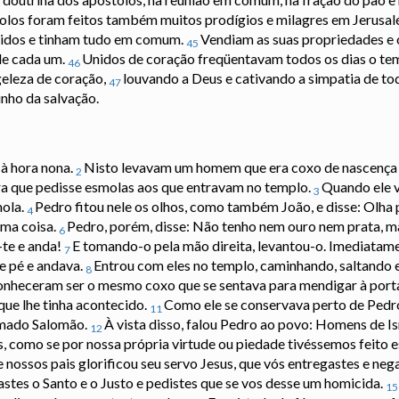
tolos foram feitos também muitos prodígios e milagres em Jerusal
unidos e tinham tudo em comum.
Vendiam as suas propriedades e o
45
de cada um.
Unidos de coração freqüentavam todos os dias o te
46
geleza de coração,
louvando a Deus e cativando a simpatia de to
47
inho da salvação.
 à hora nona.
Nisto levavam um homem que era coxo de nascença
2
ra que pedisse esmolas aos que entravam no templo.
Quando ele v
3
mola.
Pedro fitou nele os olhos, como também João, e disse: Olha 
4
uma coisa.
Pedro, porém, disse: Não tenho nem ouro nem prata, ma
6
-te e anda!
E tomando-o pela mão direita, levantou-o. Imediatame
7
e pé e andava.
Entrou com eles no templo, caminhando, saltando 
8
nheceram ser o mesmo coxo que se sentava para mendigar à por
ue lhe tinha acontecido.
Como ele se conservava perto de Pedr
11
hamado Salomão.
À vista disso, falou Pedro ao povo: Homens de Is
12
ós, como se por nossa própria virtude ou piedade tivéssemos feito
 nossos pais glorificou seu servo Jesus, que vós entregastes e nega
stes o Santo e o Justo e pedistes que se vos desse um homicida.
15