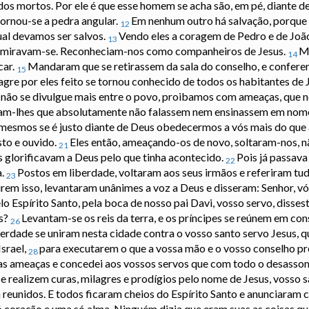
dos mortos. Por ele é que esse homem se acha são, em pé, diante d
tornou-se a pedra angular.
Em nenhum outro há salvação, porque
12
al devamos ser salvos.
Vendo eles a coragem de Pedro e de Joã
13
admiravam-se. Reconheciam-nos como companheiros de Jesus.
M
14
car.
Mandaram que se retirassem da sala do conselho, e conferen
15
e por eles feito se tornou conhecido de todos os habitantes de J
a não se divulgue mais entre o povo, proibamos com ameaças, que n
m-lhes que absolutamente não falassem nem ensinassem em nome
mesmos se é justo diante de Deus obedecermos a vós mais do que
sto e ouvido.
Eles então, ameaçando-os de novo, soltaram-nos, 
21
s glorificavam a Deus pelo que tinha acontecido.
Pois já passava
22
a.
Postos em liberdade, voltaram aos seus irmãos e referiram tu
23
rem isso, levantaram unânimes a voz a Deus e disseram: Senhor, vós
lo Espírito Santo, pela boca de nosso pai Davi, vosso servo, disses
ãs?
Levantam-se os reis da terra, e os príncipes se reúnem em con
26
verdade se uniram nesta cidade contra o vosso santo servo Jesus, 
srael,
para executarem o que a vossa mão e o vosso conselho 
28
 suas ameaças e concedei aos vossos servos que com todo o desass
e realizem curas, milagres e prodígios pelo nome de Jesus, vosso 
reunidos. E todos ficaram cheios do Espírito Santo e anunciaram 
ó coração e uma só alma. Ninguém dizia que eram suas as coisas q