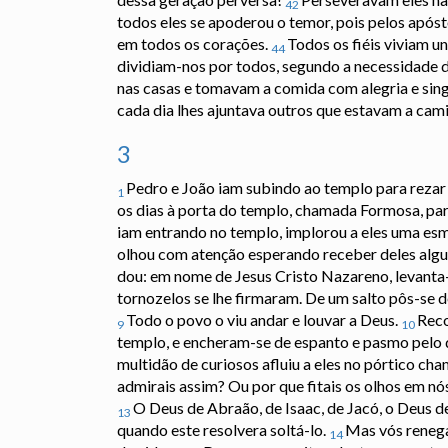
42
todos eles se apoderou o temor, pois pelos após
em todos os corações.
Todos os fiéis viviam 
44
dividiam-nos por todos, segundo a necessidade 
nas casas e tomavam a comida com alegria e sin
cada dia lhes ajuntava outros que estavam a cam
3
Pedro e João iam subindo ao templo para rezar
1
os dias à porta do templo, chamada Formosa, pa
iam entrando no templo, implorou a eles uma es
olhou com atenção esperando receber deles alg
dou: em nome de Jesus Cristo Nazareno, levanta
tornozelos se lhe firmaram. De um salto pôs-se d
Todo o povo o viu andar e louvar a Deus.
Reco
9
10
templo, e encheram-se de espanto e pasmo pelo q
multidão de curiosos afluiu a eles no pórtico c
admirais assim? Ou por que fitais os olhos em n
O Deus de Abraão, de Isaac, de Jacó, o Deus de
13
quando este resolvera soltá-lo.
Mas vós renega
14