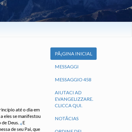
PÃ¡GINA INICIAL
MESSAGGI
MESSAGGIO 458
AIUTACI AD
EVANGELIZZARE.
CLICCA QUI.
rincípio até o dia em
 a eles se manifestou
NOTÃ­CIAS
o de Deus.
E
4
ssa de seu Pai, que
ORDINE DEL