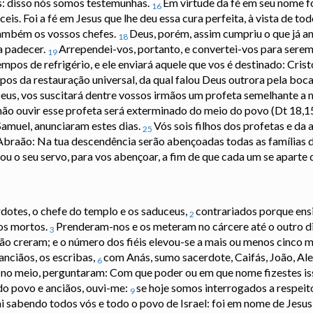
s: disso nós somos testemunhas.
Em virtude da fé em seu nome 
16
s. Foi a fé em Jesus que lhe deu essa cura perfeita, à vista de tod
 também os vossos chefes.
Deus, porém, assim cumpriu o que já an
18
a padecer.
Arrependei-vos, portanto, e convertei-vos para sere
19
empos de refrigério, e ele enviará aquele que vos é destinado: Crist
pos da restauração universal, da qual falou Deus outrora pela boc
eus, vos suscitará dentre vossos irmãos um profeta semelhante a m
ão ouvir esse profeta será exterminado do meio do povo (Dt 18,1
amuel, anunciaram estes dias.
Vós sois filhos dos profetas e da 
25
Abraão: Na tua descendência serão abençoadas todas as famílias da
ou o seu servo, para vos abençoar, a fim de que cada um se aparte 
dotes, o chefe do templo e os saduceus,
contrariados porque ens
2
dos mortos.
Prenderam-nos e os meteram no cárcere até o outro dia,
3
o creram; e o número dos fiéis elevou-se a mais ou menos cinco m
anciãos, os escribas,
com Anás, sumo sacerdote, Caifás, João, Al
6
no meio, perguntaram: Com que poder ou em que nome fizestes i
do povo e anciãos, ouvi-me:
se hoje somos interrogados a respeito
9
ai sabendo todos vós e todo o povo de Israel: foi em nome de Jesu