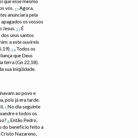
foi que esse mesmo
os vós.
Agora,
17
tes anunciara pela
m apagados os vossos
o Jesus.
É
21
a dos seus santos
im: a este ouvireis
5.19).
Todos os
24
aliança que Deus
 terra (Gn 22,18).
da sua iniqüidade.
inavam ao povo e
 pois já era tarde.
il.
No dia seguinte
5
exandre e todos os
sso?
Então Pedro,
8
 do benefício feito a
s Cristo Nazareno,