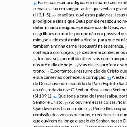
Farei aparecer prodígios em cima, no céu, e m
19
trevas e a lua em sangue, antes que venha o grand
(Jl 3,1-5).
Israelitas, ouvi estas palavras: Je
22
prodígios e sinais que Deus por ele realizou no
determinado desígnio e presciência de Deus, vós
os grilhões da morte, porque não era possível que
mim, pois ele está à minha direita, para que eu nã
também a minha carne repousará na esperança,
2
conheça a corrupção.
Fizeste-me conhecer os c
28
Irmãos, seja permitido dizer-vos com franqueza
29
nós até o dia de hoje.
Mas ele era profeta e sa
30
trono.
É, portanto, a ressurreição de Cristo qu
31
e sua carne não conheceu a corrupção.
A este 
32
de Deus, havendo recebido do Pai o Espírito Sa
ao céu, todavia diz: O Senhor disse a meu Senhor:
(Sl 109,1).
Que toda a casa de Israel saiba, por
36
Senhor e Cristo.
Ao ouvirem essas coisas, fic
37
Que devemos fazer, irmãos?
Pedro lhes respo
38
remissão dos vossos pecados, e recebereis o dom
que ouvirem de longe o apelo do Senhor, nosso D
dessa geração perversa!
Perseveravam eles na