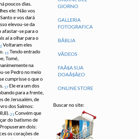
há poucos dias.
GIORNO
hes ele: Não vos
 Santo e vos dará
GALLERIA
sso elevou-se da
FOTOGRAFICA
afastar-se para o
s aí a olhar para o
BÃ­BLIA
Voltaram eles
2
o.
Tendo entrado
13
VÃ­DEOS
pe, Tomé,
unanimemente na
FAÃ§A SUA
ou-se Pedro no meio
DOAÃ§Ã£O
se cumprisse o que o
s.
Ele era um dos
17
ONLINE STORE
bando para a frente,
es de Jerusalém, de
Buscar no site:
livro dos Salmos:
8,8).
Convém que
21
çar do batismo de
Propuseram dois:
ces os corações de