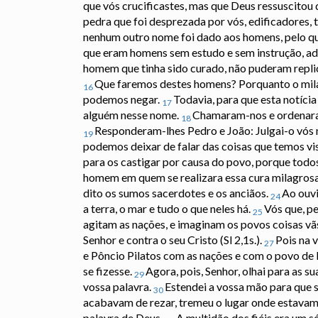
que vós crucificastes, mas que Deus ressuscitou 
pedra que foi desprezada por vós, edificadores, 
nenhum outro nome foi dado aos homens, pelo qu
que eram homens sem estudo e sem instrução, 
homem que tinha sido curado, não puderam repli
Que faremos destes homens? Porquanto o milagr
16
podemos negar.
Todavia, para que esta notíci
17
alguém nesse nome.
Chamaram-nos e ordenara
18
Responderam-lhes Pedro e João: Julgai-o vós 
19
podemos deixar de falar das coisas que temos vi
para os castigar por causa do povo, porque todo
homem em quem se realizara essa cura milagros
dito os sumos sacerdotes e os anciãos.
Ao ouvi
24
a terra, o mar e tudo o que neles há.
Vós que, pe
25
agitam as nações, e imaginam os povos coisas v
Senhor e contra o seu Cristo (Sl 2,1s.).
Pois na 
27
e Pôncio Pilatos com as nações e com o povo de I
se fizesse.
Agora, pois, Senhor, olhai para as
29
vossa palavra.
Estendei a vossa mão para que s
30
acabavam de rezar, tremeu o lugar onde estavam 
palavra de Deus.
A multidão dos fiéis era um s