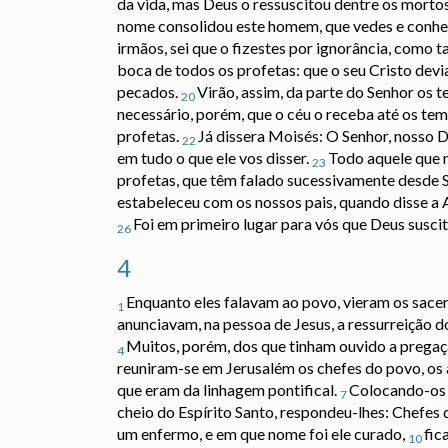
da vida, mas Deus o ressuscitou dentre os morto
nome consolidou este homem, que vedes e conhecei
irmãos, sei que o fizestes por ignorância, como
boca de todos os profetas: que o seu Cristo devi
pecados.
Virão, assim, da parte do Senhor os t
20
necessário, porém, que o céu o receba até os tem
profetas.
Já dissera Moisés: O Senhor, nosso D
22
em tudo o que ele vos disser.
Todo aquele que n
23
profetas, que têm falado sucessivamente desde S
estabeleceu com os nossos pais, quando disse a 
Foi em primeiro lugar para vós que Deus suscit
26
4
Enquanto eles falavam ao povo, vieram os sacer
1
anunciavam, na pessoa de Jesus, a ressurreição 
Muitos, porém, dos que tinham ouvido a pregaçã
4
reuniram-se em Jerusalém os chefes do povo, os 
que eram da linhagem pontifical.
Colocando-os 
7
cheio do Espírito Santo, respondeu-lhes: Chefes 
um enfermo, e em que nome foi ele curado,
fic
10