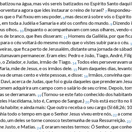
batizou na água, mas vós sereis batizados no Espírito Santo daqui 
porventura agora que ides instaurar o reino de Israel?
Respondeu-l
7
 que o Pai fixou em seu poder,
mas descerá sobre vós o Espírito
8
, em toda a Judéia e Samaria e até os confins do mundo.
Dizendo i
9
us olhos..
Enquanto o acompanhavam com seus olhares, vendo-o 
10
os de branco, que lhes disseram:
Homens da Galiléia, por que ficai
11
 para o céu voltará do mesmo modo que o vistes subir para o céu.
1
iras, que fica perto de Jerusalém, distante uma jornada de sábad
stumavam permanecer. Eram eles: Pedro e João, Tiago, André, Fili
, o Zelador, e Judas, irmão de Tiago.
Todos eles perseveravam 
14
aria, mãe de Jesus, e os irmãos dele.
Num daqueles dias, levant
15
va de umas cento e vinte pessoas, e disse:
Irmãos, convinha que 
16
e Davi, acerca de Judas, que foi o guia daqueles que prenderam Jesu
omem adquirira um campo com o salário de seu crime. Depois, tom
has se derramaram.
(Tornou-se este fato conhecido dos habitant
19
eles Hacéldama, isto é, Campo de Sangue.)
Pois está escrito no 
20
la habite; e ainda mais: Que outro receba o seu cargo (Sl 68,26; 10
ia todo o tempo em que o Senhor Jesus viveu entre nós,
a come
22
ado, um deles se torne conosco testemunha de sua Ressurreição.
23
e Justo, e Matias.
E oraram nestes termos: Ó Senhor, que conhe
24