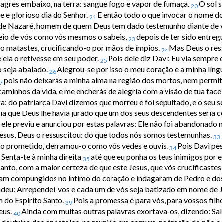
ilagres embaixo, na terra: sangue fogo e vapor de fumaça.
O sol 
20
e e glorioso dia do Senhor.
E então todo o que invocar o nome do
21
sus de Nazaré, homem de quem Deus tem dado testemunho diante de 
 meio de vós como vós mesmos o sabeis,
depois de ter sido entreg
23
 o matastes, crucificando-o por mãos de ímpios.
Mas Deus o res
24
 ela o retivesse em seu poder.
Pois dele diz Davi: Eu via sempre 
25
o seja abalado.
Alegrou-se por isso o meu coração e a minha língu
26
pois não deixarás a minha alma na região dos mortos, nem permit
7
aminhos da vida, e me encherás de alegria com a visão de tua face 
: do patriarca Davi dizemos que morreu e foi sepultado, e o seu s
bia que Deus lhe havia jurado que um dos seus descendentes seria 
e ele previu e anunciou por estas palavras: Ele não foi abandonado 
Jesus, Deus o ressuscitou: do que todos nós somos testemunhas.
33
nto prometido, derramou-o como vós vedes e ouvis.
Pois Davi pe
34
 Senta-te à minha direita
até que eu ponha os teus inimigos por 
35
tanto, com a maior certeza de que este Jesus, que vós crucificastes
aram compungidos no íntimo do coração e indagaram de Pedro e do
ndeu: Arrependei-vos e cada um de vós seja batizado em nome de J
 do Espírito Santo.
Pois a promessa é para vós, para vossos filh
39
eus.
Ainda com muitas outras palavras exortava-os, dizendo: Sa
40
 doutrina dos apóstolos, na reunião em comum, na fração do pão e