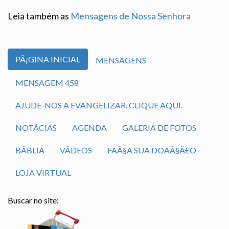
Leia também as
Mensagens de Nossa Senhora
PÃ¡GINA INICIAL
MENSAGENS
MENSAGEM 458
AJUDE-NOS A EVANGELIZAR. CLIQUE AQUI.
NOTÃ­CIAS
AGENDA
GALERIA DE FOTOS
BÃ­BLIA
VÃ­DEOS
FAÃ§A SUA DOAÃ§Ã£O
LOJA VIRTUAL
Buscar no site: