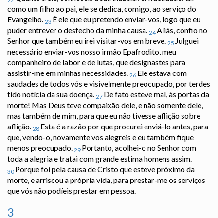
22
como um filho ao pai, ele se dedica, comigo, ao serviço do
Evangelho.
É ele que eu pretendo enviar-vos, logo que eu
23
puder entrever o desfecho da minha causa.
Aliás, confio no
24
Senhor que também eu irei visitar-vos em breve.
Julguei
25
necessário enviar-vos nosso irmão Epafrodito, meu
companheiro de labor e de lutas, que designastes para
assistir-me em minhas necessidades.
Ele estava com
26
saudades de todos vós e visivelmente preocupado, por terdes
tido notícia da sua doença.
De fato esteve mal, às portas da
27
morte! Mas Deus teve compaixão dele, e não somente dele,
mas também de mim, para que eu não tivesse aflição sobre
aflição.
Esta é a razão por que procurei enviá-lo antes, para
28
que, vendo-o, novamente vos alegreis e eu também fique
menos preocupado.
Portanto, acolhei-o no Senhor com
29
toda a alegria e tratai com grande estima homens assim.
Porque foi pela causa de Cristo que esteve próximo da
30
morte, e arriscou a própria vida, para prestar-me os serviços
que vós não podíeis prestar em pessoa.
3