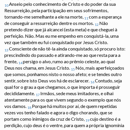
Anseio pelo conhecimento de Cristo e do poder da sua
10
Ressurreição, pela participação em seus sofrimentos,
tornando-me semelhante a ele na morte,
com a esperança
11
de conseguir a ressurreição dentre os mortos.
Não
12
pretendo dizer que já alcancei (esta meta) e que cheguei à
perfeição. Não. Mas eu me empenho em conquistá-la, uma
vez que também eu fui conquistado por Jesus Cristo.
Consciente de não tê-la ainda conquistado, só procuro isto:
13
prescindindo do passado e atirando-me ao que resta para a
frente,
persigo o alvo, rumo ao prêmio celeste, ao qual
14
Deus nos chama, em Jesus Cristo.
Nós, mais aperfeiçoados
15
que somos, ponhamos nisto o nosso afeto; e se tendes outro
sentir, sobre isto Deus vos há de esclarecer.
Contudo, seja
16
qual for o grau a que chegamos, o que importa é prosseguir
decididamente.
Irmãos, sede meus imitadores, e olhai
17
atentamente para os que vivem segundo o exemplo que nós
vos damos.
Porque há muitos por aí, de quem repetidas
18
vezes vos tenho falado e agora o digo chorando, que se
portam como inimigos da cruz de Cristo,
cujo destino é a
19
perdição, cujo deus é o ventre, para quem a própria ignomínia