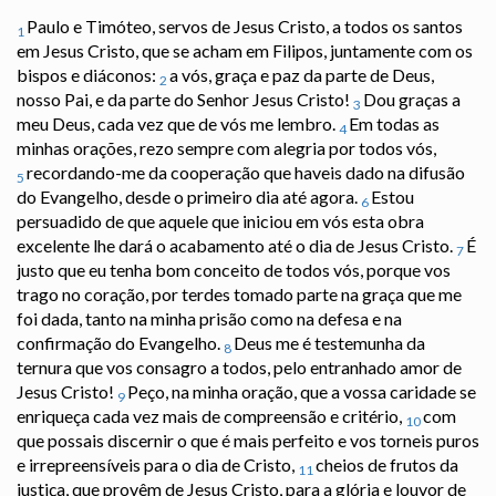
Paulo e Timóteo, servos de Jesus Cristo, a todos os santos
1
em Jesus Cristo, que se acham em Filipos, juntamente com os
bispos e diáconos:
a vós, graça e paz da parte de Deus,
2
nosso Pai, e da parte do Senhor Jesus Cristo!
Dou graças a
3
meu Deus, cada vez que de vós me lembro.
Em todas as
4
minhas orações, rezo sempre com alegria por todos vós,
recordando-me da cooperação que haveis dado na difusão
5
do Evangelho, desde o primeiro dia até agora.
Estou
6
persuadido de que aquele que iniciou em vós esta obra
excelente lhe dará o acabamento até o dia de Jesus Cristo.
É
7
justo que eu tenha bom conceito de todos vós, porque vos
trago no coração, por terdes tomado parte na graça que me
foi dada, tanto na minha prisão como na defesa e na
confirmação do Evangelho.
Deus me é testemunha da
8
ternura que vos consagro a todos, pelo entranhado amor de
Jesus Cristo!
Peço, na minha oração, que a vossa caridade se
9
enriqueça cada vez mais de compreensão e critério,
com
10
que possais discernir o que é mais perfeito e vos torneis puros
e irrepreensíveis para o dia de Cristo,
cheios de frutos da
11
justiça, que provêm de Jesus Cristo, para a glória e louvor de