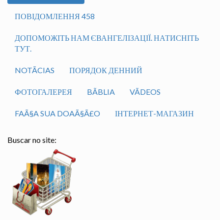
ПОВІДОМЛЕННЯ 458
ДОПОМОЖІТЬ НАМ ЄВАНГЕЛІЗАЦІЇ. НАТИСНІТЬ
ТУТ.
NOTÃ­CIAS
ПОРЯДОК ДЕННИЙ
ФОТОГАЛЕРЕЯ
BÃ­BLIA
VÃ­DEOS
FAÃ§A SUA DOAÃ§Ã£O
ІНТЕРНЕТ-МАГАЗИН
Buscar no site: