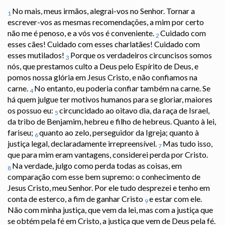
No mais, meus irmãos, alegrai-vos no Senhor. Tornar a
1
escrever-vos as mesmas recomendações, a mim por certo
não me é penoso, e a vós vos é conveniente.
Cuidado com
2
esses cães! Cuidado com esses charlatães! Cuidado com
esses mutilados!
Porque os verdadeiros circuncisos somos
3
nós, que prestamos culto a Deus pelo Espírito de Deus, e
pomos nossa glória em Jesus Cristo, e não confiamos na
carne.
No entanto, eu poderia confiar também na carne. Se
4
há quem julgue ter motivos humanos para se gloriar, maiores
os possuo eu:
circuncidado ao oitavo dia, da raça de Israel,
5
da tribo de Benjamim, hebreu e filho de hebreus. Quanto à lei,
fariseu;
quanto ao zelo, perseguidor da Igreja; quanto à
6
justiça legal, declaradamente irrepreensível.
Mas tudo isso,
7
que para mim eram vantagens, considerei perda por Cristo.
Na verdade, julgo como perda todas as coisas, em
8
comparação com esse bem supremo: o conhecimento de
Jesus Cristo, meu Senhor. Por ele tudo desprezei e tenho em
conta de esterco, a fim de ganhar Cristo
e estar com ele.
9
Não com minha justiça, que vem da lei, mas com a justiça que
se obtém pela fé em Cristo, a justiça que vem de Deus pela fé.