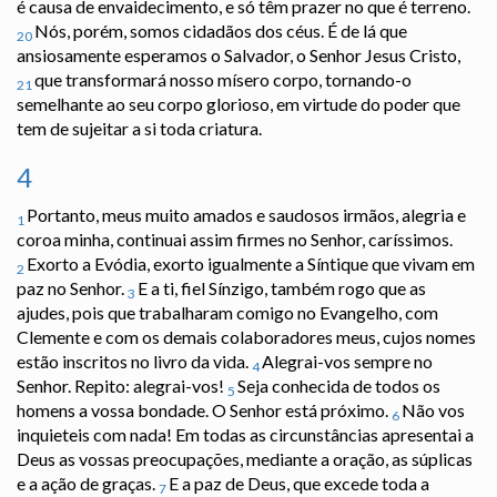
é causa de envaidecimento, e só têm prazer no que é terreno.
Nós, porém, somos cidadãos dos céus. É de lá que
20
ansiosamente esperamos o Salvador, o Senhor Jesus Cristo,
que transformará nosso mísero corpo, tornando-o
21
semelhante ao seu corpo glorioso, em virtude do poder que
tem de sujeitar a si toda criatura.
4
Portanto, meus muito amados e saudosos irmãos, alegria e
1
coroa minha, continuai assim firmes no Senhor, caríssimos.
Exorto a Evódia, exorto igualmente a Síntique que vivam em
2
paz no Senhor.
E a ti, fiel Sínzigo, também rogo que as
3
ajudes, pois que trabalharam comigo no Evangelho, com
Clemente e com os demais colaboradores meus, cujos nomes
estão inscritos no livro da vida.
Alegrai-vos sempre no
4
Senhor. Repito: alegrai-vos!
Seja conhecida de todos os
5
homens a vossa bondade. O Senhor está próximo.
Não vos
6
inquieteis com nada! Em todas as circunstâncias apresentai a
Deus as vossas preocupações, mediante a oração, as súplicas
e a ação de graças.
E a paz de Deus, que excede toda a
7