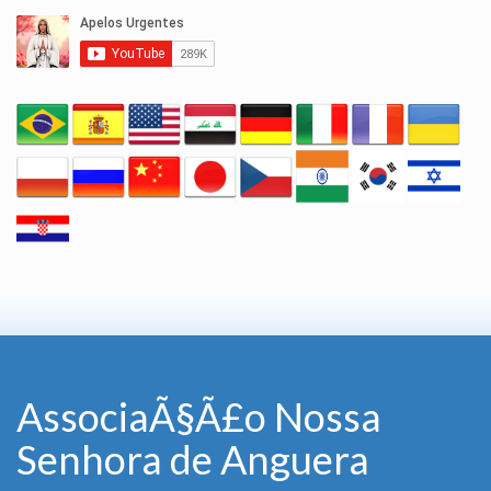
AssociaÃ§Ã£o Nossa
Senhora de Anguera