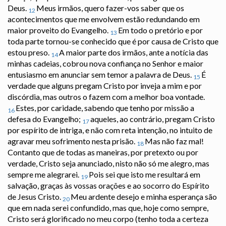
Deus.
Meus irmãos, quero fazer-vos saber que os
12
acontecimentos que me envolvem estão redundando em
maior proveito do Evangelho.
Em todo o pretório e por
13
toda parte tornou-se conhecido que é por causa de Cristo que
estou preso.
A maior parte dos irmãos, ante a notícia das
14
minhas cadeias, cobrou nova confiança no Senhor e maior
entusiasmo em anunciar sem temor a palavra de Deus.
É
15
verdade que alguns pregam Cristo por inveja a mim e por
discórdia, mas outros o fazem com a melhor boa vontade.
Estes, por caridade, sabendo que tenho por missão a
16
defesa do Evangelho;
aqueles, ao contrário, pregam Cristo
17
por espírito de intriga, e não com reta intenção, no intuito de
agravar meu sofrimento nesta prisão.
Mas não faz mal!
18
Contanto que de todas as maneiras, por pretexto ou por
verdade, Cristo seja anunciado, nisto não só me alegro, mas
sempre me alegrarei.
Pois sei que isto me resultará em
19
salvação, graças às vossas orações e ao socorro do Espírito
de Jesus Cristo.
Meu ardente desejo e minha esperança são
20
que em nada serei confundido, mas que, hoje como sempre,
Cristo será glorificado no meu corpo (tenho toda a certeza