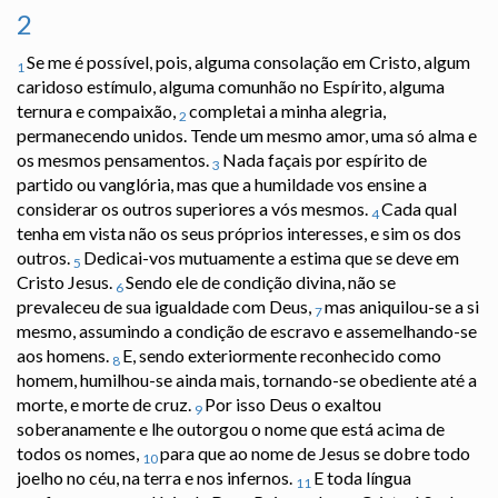
2
Se me é possível, pois, alguma consolação em Cristo, algum
1
caridoso estímulo, alguma comunhão no Espírito, alguma
ternura e compaixão,
completai a minha alegria,
2
permanecendo unidos. Tende um mesmo amor, uma só alma e
os mesmos pensamentos.
Nada façais por espírito de
3
partido ou vanglória, mas que a humildade vos ensine a
considerar os outros superiores a vós mesmos.
Cada qual
4
tenha em vista não os seus próprios interesses, e sim os dos
outros.
Dedicai-vos mutuamente a estima que se deve em
5
Cristo Jesus.
Sendo ele de condição divina, não se
6
prevaleceu de sua igualdade com Deus,
mas aniquilou-se a si
7
mesmo, assumindo a condição de escravo e assemelhando-se
aos homens.
E, sendo exteriormente reconhecido como
8
homem, humilhou-se ainda mais, tornando-se obediente até a
morte, e morte de cruz.
Por isso Deus o exaltou
9
soberanamente e lhe outorgou o nome que está acima de
todos os nomes,
para que ao nome de Jesus se dobre todo
10
joelho no céu, na terra e nos infernos.
E toda língua
11