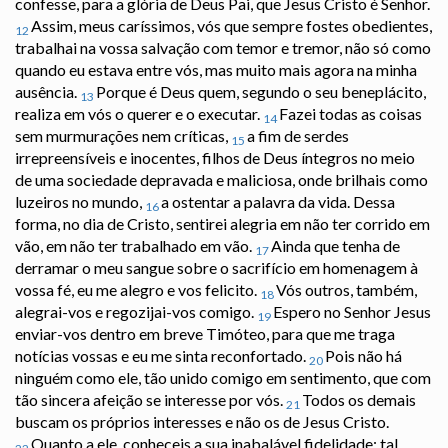
confesse, para a glória de Deus Pai, que Jesus Cristo é Senhor.
Assim, meus caríssimos, vós que sempre fostes obedientes,
12
trabalhai na vossa salvação com temor e tremor, não só como
quando eu estava entre vós, mas muito mais agora na minha
ausência.
Porque é Deus quem, segundo o seu beneplácito,
13
realiza em vós o querer e o executar.
Fazei todas as coisas
14
sem murmurações nem críticas,
a fim de serdes
15
irrepreensíveis e inocentes, filhos de Deus íntegros no meio
de uma sociedade depravada e maliciosa, onde brilhais como
luzeiros no mundo,
a ostentar a palavra da vida. Dessa
16
forma, no dia de Cristo, sentirei alegria em não ter corrido em
vão, em não ter trabalhado em vão.
Ainda que tenha de
17
derramar o meu sangue sobre o sacrifício em homenagem à
vossa fé, eu me alegro e vos felicito.
Vós outros, também,
18
alegrai-vos e regozijai-vos comigo.
Espero no Senhor Jesus
19
enviar-vos dentro em breve Timóteo, para que me traga
notícias vossas e eu me sinta reconfortado.
Pois não há
20
ninguém como ele, tão unido comigo em sentimento, que com
tão sincera afeição se interesse por vós.
Todos os demais
21
buscam os próprios interesses e não os de Jesus Cristo.
Quanto a ele, conheceis a sua inabalável fidelidade: tal