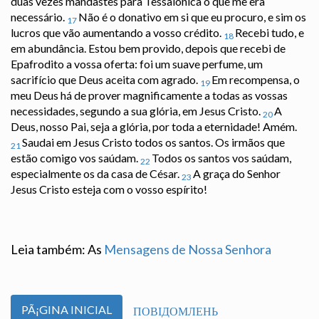
duas vezes mandastes para Tessalônica o que me era
necessário.
Não é o donativo em si que eu procuro, e sim os
17
lucros que vão aumentando a vosso crédito.
Recebi tudo, e
18
em abundância. Estou bem provido, depois que recebi de
Epafrodito a vossa oferta: foi um suave perfume, um
sacrifício que Deus aceita com agrado.
Em recompensa, o
19
meu Deus há de prover magnificamente a todas as vossas
necessidades, segundo a sua glória, em Jesus Cristo.
A
20
Deus, nosso Pai, seja a glória, por toda a eternidade! Amém.
Saudai em Jesus Cristo todos os santos. Os irmãos que
21
estão comigo vos saúdam.
Todos os santos vos saúdam,
22
especialmente os da casa de César.
A graça do Senhor
23
Jesus Cristo esteja com o vosso espírito!
Leia também: As
Mensagens de Nossa Senhora
PÃ¡GINA INICIAL
ПОВІДОМЛЕНЬ