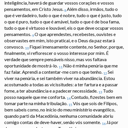
inteligência, haverá de guardar vossos corações e vossos
pensamentos, em Cristo Jesus.
Além disso, irmãos, tudo o
8
que é verdadeiro, tudo o que é nobre, tudo o que é justo, tudo
o que é puro, tudo o que é amável, tudo o que é de boa fama,
tudo o que é virtuoso e louvável, eis o que deve ocupar vossos
pensamentos.
O que aprendestes, recebestes, ouvistes e
9
observastes em mim, isto praticai, e o Deus da paz estará
convosco.
Fiquei imensamente contente, no Senhor, porque,
10
finalmente, vi reflorescer o vosso interesse por mim. É
verdade que sempre pensáveis nisso, mas vos faltava
oportunidade de mostrá-lo.
Não é minha penúria que me
11
faz falar. Aprendi a contentar-me com o que tenho.
Sei
12
viver na penúria, e sei também viver na abundância. Estou
acostumado a todas as vicissitudes: a ter fartura e a passar
fome, a ter abundância e a padecer necessidade.
Tudo
13
posso naquele que me conforta.
Contudo, fizestes bem em
14
tomar parte na minha tribulação.
Vós que sois de Filipos,
15
bem sabeis como, no início do meu ministério evangélico,
quando parti da Macedônia, nenhuma comunidade abriu
comigo contas de deve-haver, senão vós somente.
Já por
16