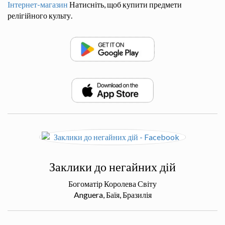
Інтернет-магазин
Натисніть, щоб купити предмети
релігійного культу.
Заклики до негайних дій
Богоматір Королева Світу
Anguera, Баїя, Бразилія