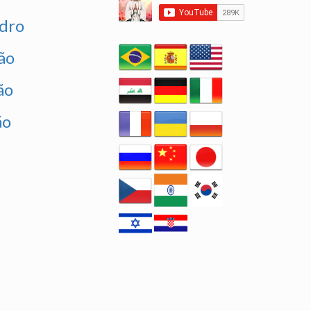
edro
ão
ão
ão