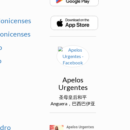
lonicenses
lonicenses
o
o
Apelos
Urgentes
圣母皇后和平
Anguera，巴西巴伊亚
edro